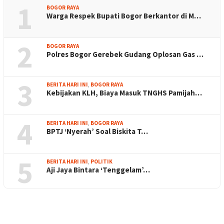
1
BOGOR RAYA
Warga Respek Bupati Bogor Berkantor di M…
2
BOGOR RAYA
Polres Bogor Gerebek Gudang Oplosan Gas …
3
BERITA HARI INI
,
BOGOR RAYA
Kebijakan KLH, Biaya Masuk TNGHS Pamijah…
4
BERITA HARI INI
,
BOGOR RAYA
BPTJ ‘Nyerah’ Soal Biskita T…
5
BERITA HARI INI
,
POLITIK
Aji Jaya Bintara ‘Tenggelam’…