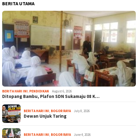
BERITA UTAMA
BERITA HARI INI
,
PENDIDIKAN
August 6, 2026
Ditopang Bambu, Plafon SDN Sukamaju 08 K…
BERITA HARI INI
,
BOGOR RAYA
July 8, 2026
Dewan Unjuk Taring
BERITA HARI INI
,
BOGOR RAYA
June 4, 2026