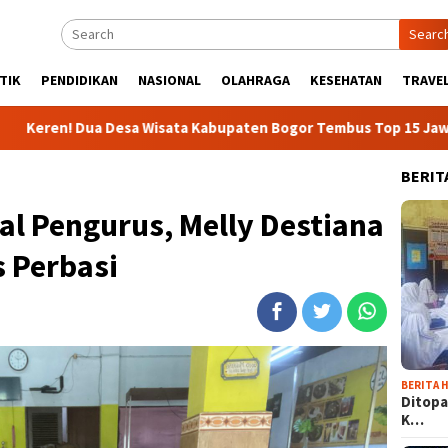
Searc
TIK
PENDIDIKAN
NASIONAL
OLAHRAGA
KESEHATAN
TRAVEL
esa Wisata Kabupaten Bogor Tembus Top 15 Jawa Barat
BERIT
nal Pengurus, Melly Destiana
s Perbasi
BERITA H
Ditopa
K…