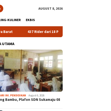
h
AUGUST 8, 2026
ING-KULINER
EKBIS
437 Rider dari 18 Provinsi Ramaikan Bupati Cup 2026 Tour Malasari
A UTAMA
ARI INI
,
PENDIDIKAN
August 6, 2026
ng Bambu, Plafon SDN Sukamaju 08