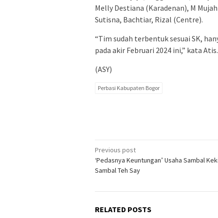
Melly Destiana (Karadenan), M Mujahi
Sutisna, Bachtiar, Rizal (Centre).
“Tim sudah terbentuk sesuai SK, hany
pada akir Februari 2024 ini,” kata Atis.
(ASY)
Perbasi Kabupaten Bogor
Post
Previous post
‘Pedasnya Keuntungan’ Usaha Sambal Keki
navigation
Sambal Teh Say
RELATED POSTS