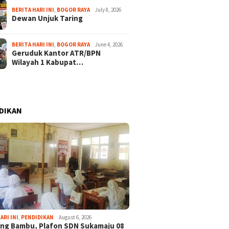
BERITA HARI INI
,
BOGOR RAYA
July 8, 2026
Dewan Unjuk Taring
BERITA HARI INI
,
BOGOR RAYA
June 4, 2026
Geruduk Kantor ATR/BPN
Wilayah 1 Kabupat…
DIKAN
ARI INI
,
PENDIDIKAN
August 6, 2026
ng Bambu, Plafon SDN Sukamaju 08