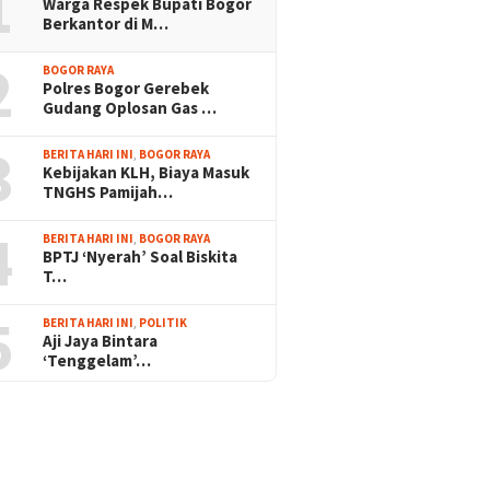
1
Warga Respek Bupati Bogor
Berkantor di M…
2
BOGOR RAYA
Polres Bogor Gerebek
Gudang Oplosan Gas …
3
BERITA HARI INI
,
BOGOR RAYA
Kebijakan KLH, Biaya Masuk
TNGHS Pamijah…
4
BERITA HARI INI
,
BOGOR RAYA
BPTJ ‘Nyerah’ Soal Biskita
T…
5
BERITA HARI INI
,
POLITIK
Aji Jaya Bintara
‘Tenggelam’…