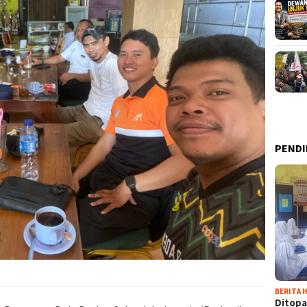
PENDI
BERITA H
Ditopa