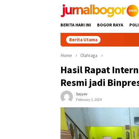
Skip
to
content
BERITA HARI INI
BOGOR RAYA
POLI
Berita Utama
Keren! Dua D
Home
Olahraga
Hasil Rapat Inter
Resmi jadi Binpre
Sayyev
February 1, 2024