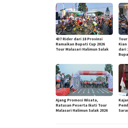
437 Rider dari 18 Provinsi
Tour
Ramaikan Bupati Cup 2026
Kian
Tour Malasari Halimun Salak
dari
Bupa
Ajang Promosi Wisata,
Kaja
Ratusan Peserta Ikuti Tour
Pemb
Malasari Halimun Salak 2026
Sara