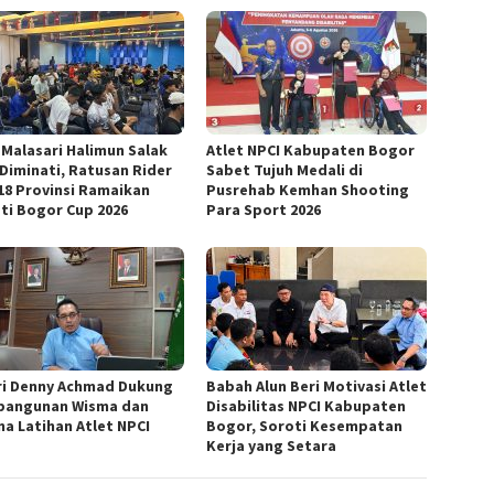
 Malasari Halimun Salak
Atlet NPCI Kabupaten Bogor
 Diminati, Ratusan Rider
Sabet Tujuh Medali di
 18 Provinsi Ramaikan
Pusrehab Kemhan Shooting
ti Bogor Cup 2026
Para Sport 2026
ri Denny Achmad Dukung
Babah Alun Beri Motivasi Atlet
angunan Wisma dan
Disabilitas NPCI Kabupaten
na Latihan Atlet NPCI
Bogor, Soroti Kesempatan
Kerja yang Setara