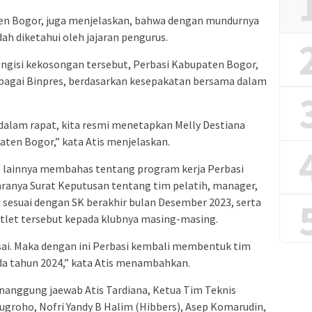
en Bogor, juga menjelaskan, bahwa dengan mundurnya
ah diketahui oleh jajaran pengurus.
engisi kekosongan tersebut, Perbasi Kabupaten Bogor,
bagai Binpres, berdasarkan kesepakatan bersama dalam
alam rapat, kita resmi menetapkan Melly Destiana
aten Bogor,” kata Atis menjelaskan.
at lainnya membahas tentang program kerja Perbasi
aranya Surat Keputusan tentang tim pelatih, manager,
 sesuai dengan SK berakhir bulan Desember 2023, serta
tlet tersebut kepada klubnya masing-masing.
sai. Maka dengan ini Perbasi kembali membentuk tim
da tahun 2024,” kata Atis menambahkan.
nanggung jaewab Atis Tardiana, Ketua Tim Teknis
Nugroho, Nofri Yandy B Halim (Hibbers), Asep Komarudin,