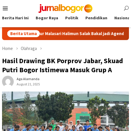
Skip
Mobile
to
Menu
content
Berita Hari Ini
Bogor Raya
Politik
Pendidikan
Nasional
gor: Tour Malasari Halimun Salak Bakal jadi Agenda Tahunan
Berita Utama
Home
Olahraga
Hasil Drawing BK Porprov Jabar, Skuad
Putri Bogor Istimewa Masuk Grup A
Aga Alamanda
August 21, 2025