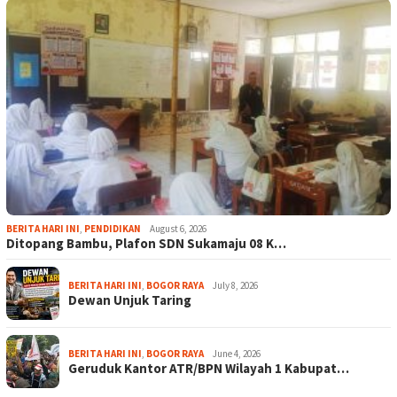
BERITA HARI INI
,
PENDIDIKAN
August 6, 2026
Ditopang Bambu, Plafon SDN Sukamaju 08 K…
BERITA HARI INI
,
BOGOR RAYA
July 8, 2026
Dewan Unjuk Taring
BERITA HARI INI
,
BOGOR RAYA
June 4, 2026
Geruduk Kantor ATR/BPN Wilayah 1 Kabupat…