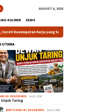
h
AUGUST 6, 2026
ING-KULINER
EKBIS
mpatan Kerja yang Setara
13 Kelurahan Turunkan Kafilah 
A UTAMA
ARI INI
,
BOGOR RAYA
July 8, 2026
 Unjuk Taring
BERITA HARI INI
,
BOGOR RAYA
June 4, 2026