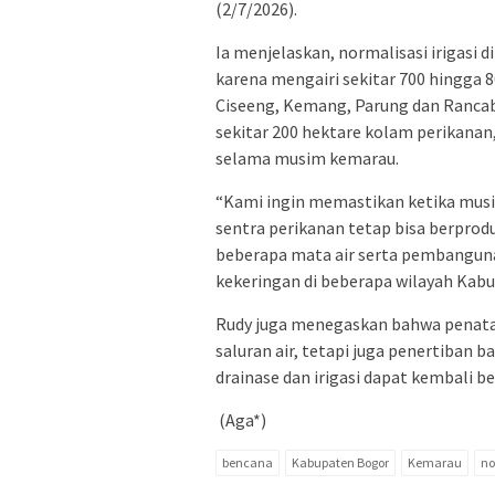
(2/7/2026).
Ia menjelaskan, normalisasi irigasi 
karena mengairi sekitar 700 hingga 
Ciseeng, Kemang, Parung dan Ranca
sekitar 200 hektare kolam perikana
selama musim kemarau.
“Kami ingin memastikan ketika musi
sentra perikanan tetap bisa berprodu
beberapa mata air serta pembanguna
kekeringan di beberapa wilayah Kabu
Rudy juga menegaskan bahwa penataa
saluran air, tetapi juga penertiban b
drainase dan irigasi dapat kembali b
(Aga*)
bencana
Kabupaten Bogor
Kemarau
no