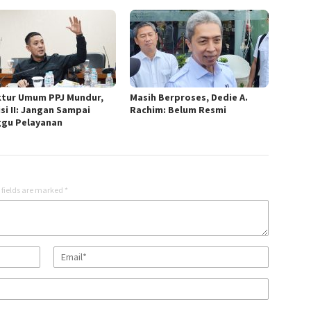
ktur Umum PPJ Mundur,
Masih Berproses, Dedie A.
si II: Jangan Sampai
Rachim: Belum Resmi
gu Pelayanan
 fields are marked
*