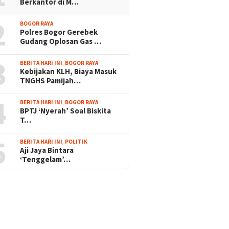
Berkantor di M…
2
BOGOR RAYA
Polres Bogor Gerebek
Gudang Oplosan Gas …
3
BERITA HARI INI
,
BOGOR RAYA
Kebijakan KLH, Biaya Masuk
TNGHS Pamijah…
4
BERITA HARI INI
,
BOGOR RAYA
BPTJ ‘Nyerah’ Soal Biskita
T…
5
BERITA HARI INI
,
POLITIK
Aji Jaya Bintara
‘Tenggelam’…