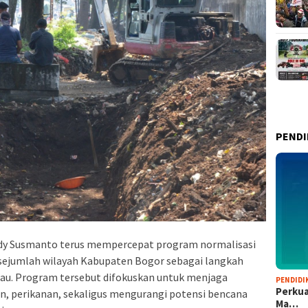
PENDI
dy Susmanto terus mempercepat program normalisasi
 sejumlah wilayah Kabupaten Bogor sebagai langkah
au. Program tersebut difokuskan untuk menjaga
PENDIDI
Perkua
ian, perikanan, sekaligus mengurangi potensi bencana
Ma…