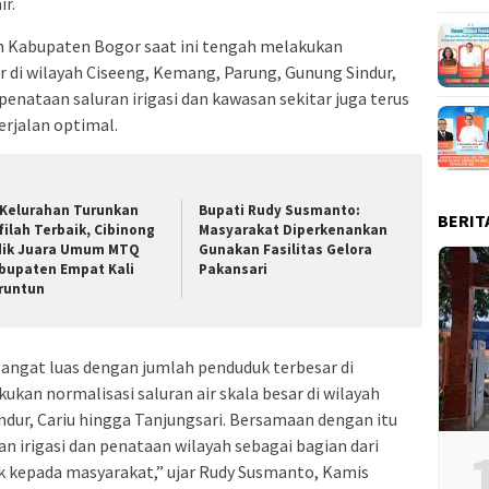
ir.
 Kabupaten Bogor saat ini tengah melakukan
ar di wilayah Ciseeng, Kemang, Parung, Gunung Sindur,
, penataan saluran irigasi dan kawasan sekitar juga terus
erjalan optimal.
 Kelurahan Turunkan
Bupati Rudy Susmanto:
BERIT
filah Terbaik, Cibinong
Masyarakat Diperkenankan
dik Juara Umum MTQ
Gunakan Fasilitas Gelora
bupaten Empat Kali
Pakansari
runtun
ngat luas dengan jumlah penduduk terbesar di
ukan normalisasi saluran air skala besar di wilayah
dur, Cariu hingga Tanjungsari. Bersamaan dengan itu
n irigasi dan penataan wilayah sebagai bagian dari
 kepada masyarakat,” ujar Rudy Susmanto, Kamis