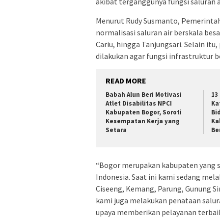
akibat terganggunya fungsi saluran a
Menurut Rudy Susmanto, Pemerintah
normalisasi saluran air berskala bes
Cariu, hingga Tanjungsari. Selain itu
dilakukan agar fungsi infrastruktur b
READ MORE
Babah Alun Beri Motivasi
13
Atlet Disabilitas NPCI
Ka
Kabupaten Bogor, Soroti
Bi
Kesempatan Kerja yang
Ka
Setara
Be
“Bogor merupakan kabupaten yang sa
Indonesia. Saat ini kami sedang melak
Ciseeng, Kemang, Parung, Gunung Sin
kami juga melakukan penataan salura
upaya memberikan pelayanan terbaik