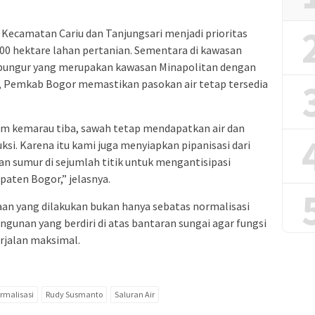
di Kecamatan Cariu dan Tanjungsari menjadi prioritas
800 hektare lahan pertanian. Sementara di kawasan
bungur yang merupakan kawasan Minapolitan dengan
n, Pemkab Bogor memastikan pasokan air tetap tersedia
m kemarau tiba, sawah tetap mendapatkan air dan
ksi. Karena itu kami juga menyiapkan pipanisasi dari
n sumur di sejumlah titik untuk mengantisipasi
paten Bogor,” jelasnya.
n yang dilakukan bukan hanya sebatas normalisasi
angunan yang berdiri di atas bantaran sungai agar fungsi
erjalan maksimal.
rmalisasi
Rudy Susmanto
Saluran Air