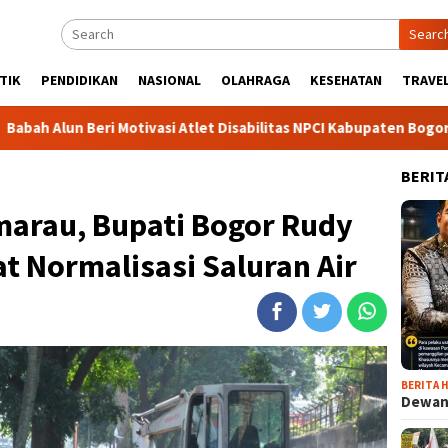
Searc
TIK
PENDIDIKAN
NASIONAL
OLAHRAGA
KESEHATAN
TRAVEL
ri Motivasi Atlet Disabilitas NPCI Kabupaten Bogor, Soroti Kese
BERIT
arau, Bupati Bogor Rudy
 Normalisasi Saluran Air
BERITA H
Dewan