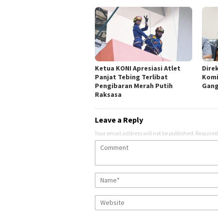
Ketua KONI Apresiasi Atlet
Dire
Panjat Tebing Terlibat
Komi
Pengibaran Merah Putih
Gang
Raksasa
Leave a Reply
Your email address will not be published.
Required