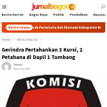
Skip
Mobile
to
Menu
content
Berita Hari Ini
Bogor Raya
Politik
Pendidikan
Nasional
, Dongkrak Pariwisata dan Ekonomi Kabupaten Bogor
Berita Utama
Tour
Home
Berita Hari Ini
Gerindra Pertahankan 3 Kursi, 2
Petahana di Dapil 1 Tumbang
Sayyev
March 8, 2024