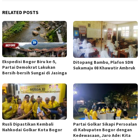
RELATED POSTS
Ekspedisi Bogor Biru ke-5,
Ditopang Bambu, Plafon SDN
Partai Demokrat Lakukan
Sukamaju 08 Khawatir Ambruk
Bersih-bersih Sungai di Jasinga
Rusli Dipastikan Kembali
Partai Golkar Sikapi Persoalan
Nahkodai Golkar Kota Bogor
di Kabupaten Bogor dengan
Kedewasaan, Jaro Ade: Kita