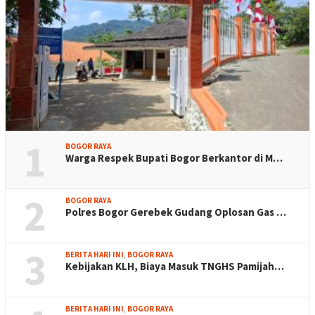
1
BOGOR RAYA
Warga Respek Bupati Bogor Berkantor di M…
2
BOGOR RAYA
Polres Bogor Gerebek Gudang Oplosan Gas …
3
BERITA HARI INI
,
BOGOR RAYA
Kebijakan KLH, Biaya Masuk TNGHS Pamijah…
BERITA HARI INI
,
BOGOR RAYA