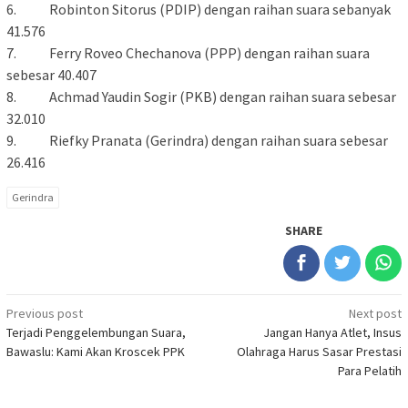
6. Robinton Sitorus (PDIP) dengan raihan suara sebanyak
41.576
7. Ferry Roveo Chechanova (PPP) dengan raihan suara
sebesar 40.407
8. Achmad Yaudin Sogir (PKB) dengan raihan suara sebesar
32.010
9. Riefky Pranata (Gerindra) dengan raihan suara sebesar
26.416
Gerindra
SHARE
Post
Previous post
Next post
Terjadi Penggelembungan Suara,
Jangan Hanya Atlet, Insus
navigation
Bawaslu: Kami Akan Kroscek PPK
Olahraga Harus Sasar Prestasi
Para Pelatih