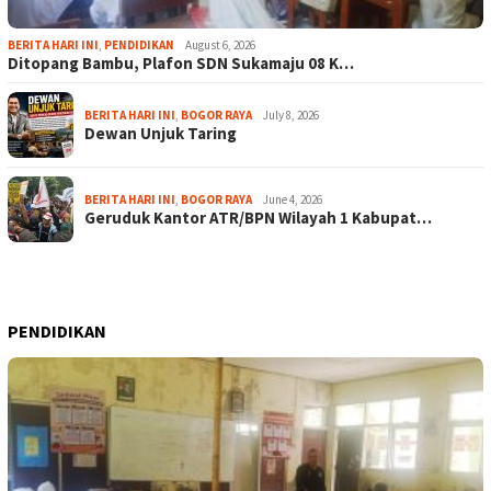
BERITA HARI INI
,
PENDIDIKAN
August 6, 2026
Ditopang Bambu, Plafon SDN Sukamaju 08 K…
BERITA HARI INI
,
BOGOR RAYA
July 8, 2026
Dewan Unjuk Taring
BERITA HARI INI
,
BOGOR RAYA
June 4, 2026
Geruduk Kantor ATR/BPN Wilayah 1 Kabupat…
PENDIDIKAN