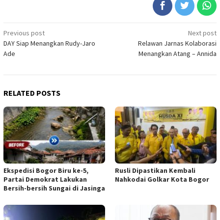
Post
Previous post
Next post
DAY Siap Menangkan Rudy-Jaro
Relawan Jarnas Kolaborasi
navigation
Ade
Menangkan Atang – Annida
RELATED POSTS
Ekspedisi Bogor Biru ke-5,
Rusli Dipastikan Kembali
Partai Demokrat Lakukan
Nahkodai Golkar Kota Bogor
Bersih-bersih Sungai di Jasinga