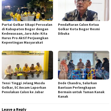
Partai Golkar Sikapi Persoalan
Pendaftaran Calon Ketua
di Kabupaten Bogor dengan
Golkar Kota Bogor Resmi
Kedewasaan, Jaro Ade: Kita
Dibuka
Harus Pro Aktif Perjuangkan
Kepentingan Masyarakat
Tensi Tinggi Jelang Musda
Dede Chandra, Salurkan
Golkar, SC Ancam Laporkan
Bantuan Perlengkapan
Penolakan Calon ke Jabar
Bermain untuk Taman Kanak
Kanak
Leave a Reply