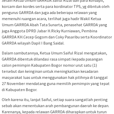
Selain Ketua Umum GARRDA Saiful Rizal dan para kordapil,
korcam dan kordes serta para kordinator TPS, yg dibntuk oleh
pengurus GARRDA dan juga ada beberapa relawan yang
memenuhi ruangan acara, terlihat juga hadir Wakil Ketua
Umum GARRDA Abah Tata Sunarta, penasehat GARRDA yang
juga Anggota DPRD Jabar H.Ricky Kurniawan, Pembina
GARRDA KH.Cecep Gogom dan Coky Pasaribu serta Koordinator
GARRDA wilayah Dapil I Bang Saidal.
Dalam sambutannya, Ketua Umum Saiful Rizal mengatakan,
GARRDA dibentuk dilandasi rasa simpati kepada pasangan
calon pemimpin Kabupaten Bogor nomor urut satu (1)
tersebut dan keinginan untuk meningkatkan kesadaran
masyarakat luas untuk menggunakan hak pilihnya di tanggal
27 November mendatang guna memilih pemimpin yang tepat
di Kabupaten Bogor.
Oleh karena itu, lanjut Saiful, setiap suara sangatlah penting
sebab akan menentukan arah pembangunan daerah ke depan.
Karenanya, kepada relawan GARRDA diharapkan untuk turun