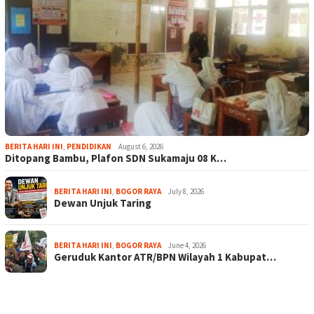
BERITA HARI INI
,
PENDIDIKAN
August 6, 2026
Ditopang Bambu, Plafon SDN Sukamaju 08 K…
BERITA HARI INI
,
BOGOR RAYA
July 8, 2026
Dewan Unjuk Taring
BERITA HARI INI
,
BOGOR RAYA
June 4, 2026
Geruduk Kantor ATR/BPN Wilayah 1 Kabupat…