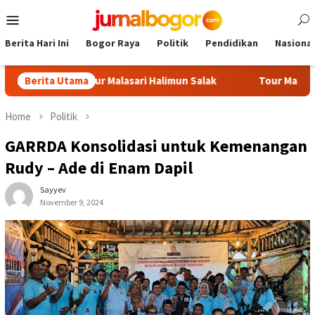
Skip
Mobile
to
Menu
content
Berita Hari Ini
Bogor Raya
Politik
Pendidikan
Nasional
2026 Tour Malasari Halimun Salak
Berita Utama
Tour Malasari Jadi Mag
Home
Politik
GARRDA Konsolidasi untuk Kemenangan
Rudy – Ade di Enam Dapil
Sayyev
November 9, 2024