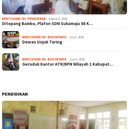
BERITA HARI INI
,
PENDIDIKAN
August 6, 2026
Ditopang Bambu, Plafon SDN Sukamaju 08 K…
BERITA HARI INI
,
BOGOR RAYA
July 8, 2026
Dewan Unjuk Taring
BERITA HARI INI
,
BOGOR RAYA
June 4, 2026
Geruduk Kantor ATR/BPN Wilayah 1 Kabupat…
PENDIDIKAN