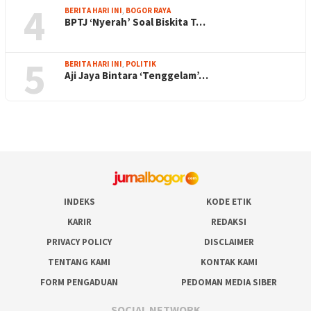
4
BERITA HARI INI
,
BOGOR RAYA
BPTJ ‘Nyerah’ Soal Biskita T…
5
BERITA HARI INI
,
POLITIK
Aji Jaya Bintara ‘Tenggelam’…
INDEKS
KODE ETIK
KARIR
REDAKSI
PRIVACY POLICY
DISCLAIMER
TENTANG KAMI
KONTAK KAMI
FORM PENGADUAN
PEDOMAN MEDIA SIBER
SOCIAL NETWORK