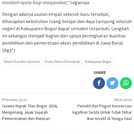
manfaat nyata bagi masyarakat,”
tegasnya.
Dengan adanya usulan empat sekolah baru tersebut,
diharapkan kebutuhan ruang belajar dan daya tampung sekolah
negeri di Kabupaten Bogor dapat semakin terpenuhi. Langkah
ini sekaligus menjadi bagian dari upaya peningkatan kualitas
pendidikan dan pemerataan akses pendidikan di Jawa Barat.
(Aga*)
Dede Chandra Sasmita
Fraksi Partai Demokrat
Kabupaten Bogor
SHARE
Post
Previous post
Next post
Gowes Napak Tilas Bogor 2026,
Peneliti dan Pegiat Konservasi
navigation
Mengenang Jejak Sejarah
Ingatkan Setda Untuk Tidak Tebar
Pemerintahan dari Malasari
Ikan Invatif di Telaga Saat