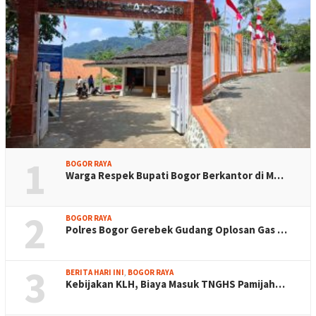
1
BOGOR RAYA
Warga Respek Bupati Bogor Berkantor di M…
2
BOGOR RAYA
Polres Bogor Gerebek Gudang Oplosan Gas …
3
BERITA HARI INI
,
BOGOR RAYA
Kebijakan KLH, Biaya Masuk TNGHS Pamijah…