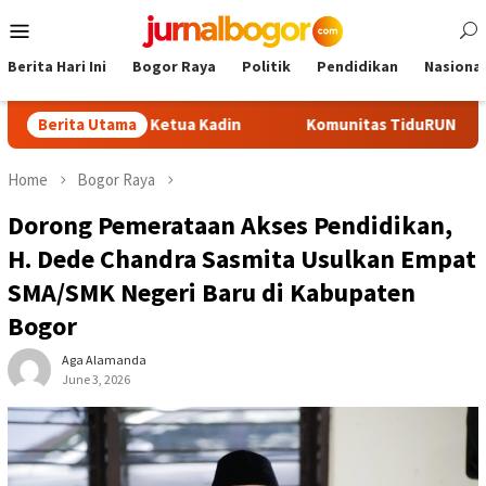
Skip
Mobile
to
Menu
content
Berita Hari Ini
Bogor Raya
Politik
Pendidikan
Nasional
i Calon Ketua Kadin
Berita Utama
Komunitas TiduRUN Jajal Jalur Baru T
Home
Bogor Raya
Dorong Pemerataan Akses Pendidikan,
H. Dede Chandra Sasmita Usulkan Empat
SMA/SMK Negeri Baru di Kabupaten
Bogor
Aga Alamanda
June 3, 2026