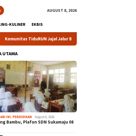
h
AUGUST 8, 2026
ING-KULINER
EKBIS
uRUN Jajal Jalur Baru Trekking dan Trail Run
DPC Partai
A UTAMA
ARI INI
,
PENDIDIKAN
August 6, 2026
ng Bambu, Plafon SDN Sukamaju 08