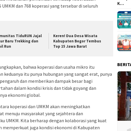
K…
6 UMKM dan 768 koperasi yang tersebar di seluruh
munitas TiduRUN Jajal
Keren! Dua Desa Wisata
lur Baru Trekking dan
Kabupaten Bogor Tembus
ail Run
Top 15 Jawa Barat
BERIT
gungkapkan, bahwa koperasi dan usaha mikro itu
an keduanya itu punya hubungan yang sangat erat, punya
erpengaruh dan memberikan dampak besar bagi
tahan dalam kondisi krisis dan tidak goyang dan
anya ekonomi global.
antara koperasi dan UMKM akan meningkatkan
at menuju masyarakat yang sejahtera dan
ku UMKM. Kita berharap dengan kolaborasi yang kuat
an memperkuat juga kondisi ekonomi di Kabupaten