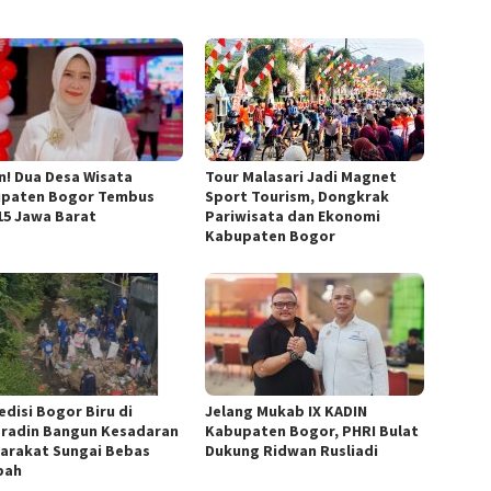
n! Dua Desa Wisata
Tour Malasari Jadi Magnet
paten Bogor Tembus
Sport Tourism, Dongkrak
15 Jawa Barat
Pariwisata dan Ekonomi
Kabupaten Bogor
edisi Bogor Biru di
Jelang Mukab IX KADIN
radin Bangun Kesadaran
Kabupaten Bogor, PHRI Bulat
arakat Sungai Bebas
Dukung Ridwan Rusliadi
pah