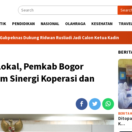
Searc
TIK
PENDIDIKAN
NASIONAL
OLAHRAGA
KESEHATAN
TRAVEL
g Ridwan Rusliadi Jadi Calon Ketua Kadin
Komunitas Tid
BERIT
okal, Pemkab Bogor
m Sinergi Koperasi dan
BERITA H
Ditopa
K…