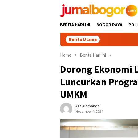
Skip
to
content
BERITA HARI INI
BOGOR RAYA
POLI
Berita Utama
Gabpeknas Dukun
Home
Berita Hari Ini
Dorong Ekonomi L
Luncurkan Progra
UMKM
Aga Alamanda
November 4, 2024