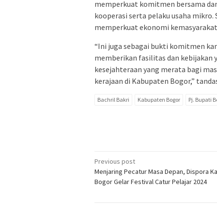
memperkuat komitmen bersama dan m
kooperasi serta pelaku usaha mikro. 
memperkuat ekonomi kemasyarakata
“Ini juga sebagai bukti komitmen k
memberikan fasilitas dan kebijakan
kesejahteraan yang merata bagi ma
kerajaan di Kabupaten Bogor,” tandas
Bachril Bakri
Kabupaten Bogor
Pj. Bupati 
Post
Previous post
Menjaring Pecatur Masa Depan, Dispora K
navigation
Bogor Gelar Festival Catur Pelajar 2024