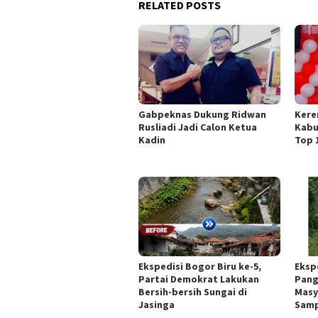
RELATED POSTS
Gabpeknas Dukung Ridwan
Kere
Rusliadi Jadi Calon Ketua
Kabu
Kadin
Top 
Ekspedisi Bogor Biru ke-5,
Eksp
Partai Demokrat Lakukan
Pang
Bersih-bersih Sungai di
Masy
Jasinga
Sam