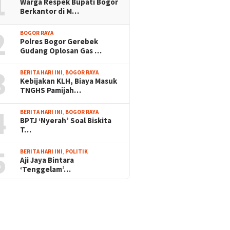
1
Warga Respek Bupati Bogor
Berkantor di M…
2
BOGOR RAYA
Polres Bogor Gerebek
Gudang Oplosan Gas …
3
BERITA HARI INI
,
BOGOR RAYA
Kebijakan KLH, Biaya Masuk
TNGHS Pamijah…
4
BERITA HARI INI
,
BOGOR RAYA
BPTJ ‘Nyerah’ Soal Biskita
T…
5
BERITA HARI INI
,
POLITIK
Aji Jaya Bintara
‘Tenggelam’…