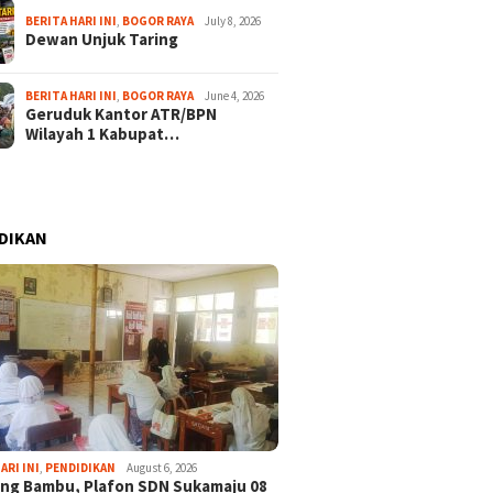
BERITA HARI INI
,
BOGOR RAYA
July 8, 2026
Dewan Unjuk Taring
BERITA HARI INI
,
BOGOR RAYA
June 4, 2026
Geruduk Kantor ATR/BPN
Wilayah 1 Kabupat…
DIKAN
ARI INI
,
PENDIDIKAN
August 6, 2026
ng Bambu, Plafon SDN Sukamaju 08