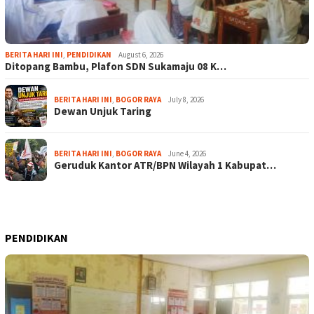
BERITA HARI INI
,
PENDIDIKAN
August 6, 2026
Ditopang Bambu, Plafon SDN Sukamaju 08 K…
BERITA HARI INI
,
BOGOR RAYA
July 8, 2026
Dewan Unjuk Taring
BERITA HARI INI
,
BOGOR RAYA
June 4, 2026
Geruduk Kantor ATR/BPN Wilayah 1 Kabupat…
PENDIDIKAN