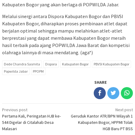
Kabupaten Bogor yang akan berlaga di POPWILDA Jabar.
Melalui sinergi antara Dispora Kabupaten Bogor dan PBVSI
Kabupaten Bogor, diharapkan proses pembinaan atlet dapat
berjalan optimal sehingga mampu melahirkan atlet-atlet
berprestasi yang dapat membawa Kabupaten Bogor meraih
hasil terbaik pada ajang POPWILDA Jawa Barat dan kompetisi
olahraga lainnya di masa mendatang. (aga*)
Dede Chandra Sasmita
Dispora
Kabupaten Bogor
PBVSI Kabupaten Bogor
Popwilda Jabar
PPOPM
SHARE
Post
Previous post
Next post
Pertama Kali, Peringatan HJB ke-
Geruduk Kantor ATR/BPN Wilayah 1
navigation
544 Digelar di Citalahab Desa
Kabupaten Bogor, HPPMI Tolak
Malasari
HGB Baru PT BSS