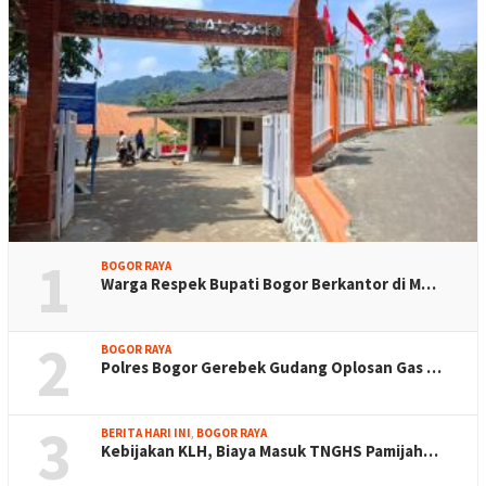
1
BOGOR RAYA
Warga Respek Bupati Bogor Berkantor di M…
2
BOGOR RAYA
Polres Bogor Gerebek Gudang Oplosan Gas …
3
BERITA HARI INI
,
BOGOR RAYA
Kebijakan KLH, Biaya Masuk TNGHS Pamijah…