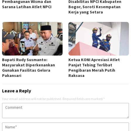
Pembangunan Wisma dan
Disabilitas NPCI Kabupaten
Sarana Latihan Atlet NPCI
Bogor, Soroti Kesempatan
Kerja yang Setara
Bupati Rudy Susmanto:
Ketua KONI Apresiasi Atlet
Masyarakat Diperkenankan
Panjat Tebing Terlibat
Gunakan Fasilitas Gelora
Pengibaran Merah Putih
Pakansari
Raksasa
Leave a Reply
Your email address will not be published.
Required fields are marked
*