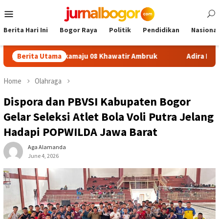
Skip
Mobile
to
Menu
content
Berita Hari Ini
Bogor Raya
Politik
Pendidikan
Nasional
n SDN Sukamaju 08 Khawatir Ambruk
Berita Utama
Adira Expo Merdeka
Home
Olahraga
Dispora dan PBVSI Kabupaten Bogor
Gelar Seleksi Atlet Bola Voli Putra Jelang
Hadapi POPWILDA Jawa Barat
Aga Alamanda
June 4, 2026