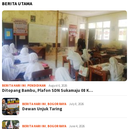
BERITA UTAMA
BERITA HARI INI
,
PENDIDIKAN
August 6, 2026
Ditopang Bambu, Plafon SDN Sukamaju 08 K…
BERITA HARI INI
,
BOGOR RAYA
July 8, 2026
Dewan Unjuk Taring
BERITA HARI INI
,
BOGOR RAYA
June 4, 2026