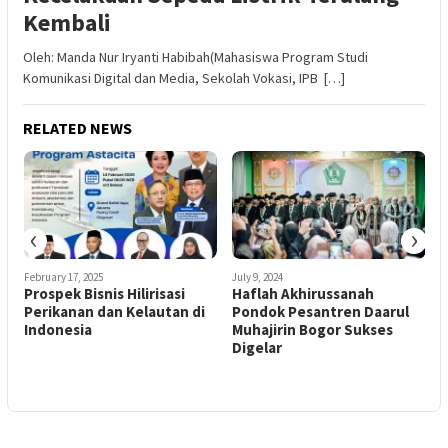
Kembali
Oleh: Manda Nur Iryanti Habibah(Mahasiswa Program Studi
Komunikasi Digital dan Media, Sekolah Vokasi, IPB […]
RELATED NEWS
‹
›
February 17, 2025
July 9, 2024
M
Prospek Bisnis Hilirisasi
Haflah Akhirussanah
Perikanan dan Kelautan di
Pondok Pesantren Daarul
Indonesia
Muhajirin Bogor Sukses
Digelar