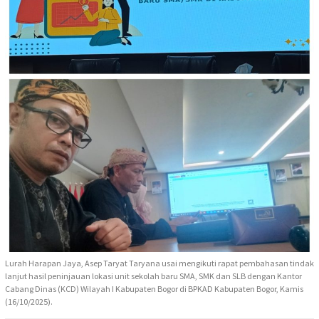
Lurah Harapan Jaya, Asep Taryat Taryana usai mengikuti rapat pembahasan tindak
lanjut hasil peninjauan lokasi unit sekolah baru SMA, SMK dan SLB dengan Kantor
Cabang Dinas (KCD) Wilayah I Kabupaten Bogor di BPKAD Kabupaten Bogor, Kamis
(16/10/2025).