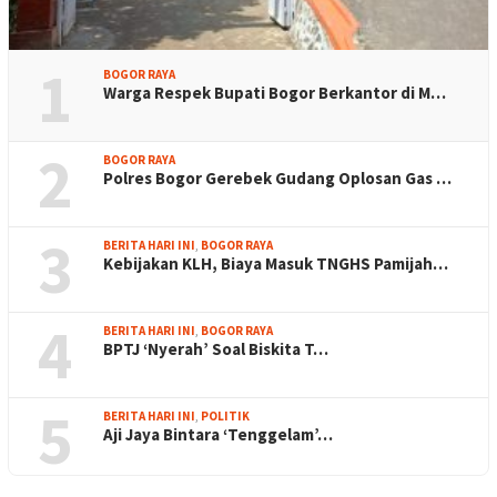
1
BOGOR RAYA
Warga Respek Bupati Bogor Berkantor di M…
2
BOGOR RAYA
Polres Bogor Gerebek Gudang Oplosan Gas …
3
BERITA HARI INI
,
BOGOR RAYA
Kebijakan KLH, Biaya Masuk TNGHS Pamijah…
4
BERITA HARI INI
,
BOGOR RAYA
BPTJ ‘Nyerah’ Soal Biskita T…
5
BERITA HARI INI
,
POLITIK
Aji Jaya Bintara ‘Tenggelam’…