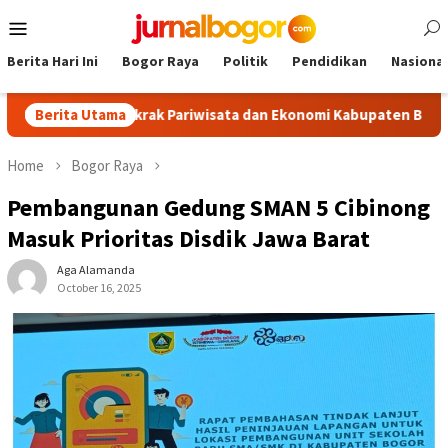
Skip
Mobile
to
Menu
content
Berita Hari Ini
Bogor Raya
Politik
Pendidikan
Nasional
, Dongkrak Pariwisata dan Ekonomi Kabupaten Bogor
Berita Utama
Tour
Home
Bogor Raya
Pembangunan Gedung SMAN 5 Cibinong
Masuk Prioritas Disdik Jawa Barat
Aga Alamanda
October 16, 2025