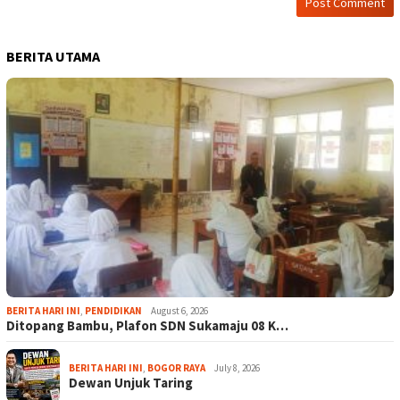
BERITA UTAMA
BERITA HARI INI
,
PENDIDIKAN
August 6, 2026
Ditopang Bambu, Plafon SDN Sukamaju 08 K…
BERITA HARI INI
,
BOGOR RAYA
July 8, 2026
Dewan Unjuk Taring