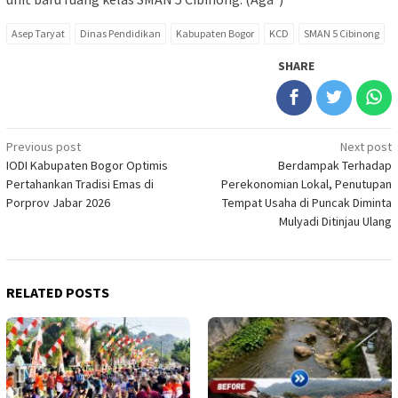
Asep Taryat
Dinas Pendidikan
Kabupaten Bogor
KCD
SMAN 5 Cibinong
SHARE
Post
Previous post
Next post
IODI Kabupaten Bogor Optimis
Berdampak Terhadap
navigation
Pertahankan Tradisi Emas di
Perekonomian Lokal, Penutupan
Porprov Jabar 2026
Tempat Usaha di Puncak Diminta
Mulyadi Ditinjau Ulang
RELATED POSTS