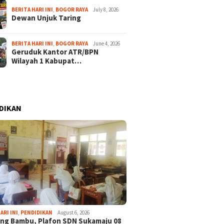
BERITA HARI INI
,
BOGOR RAYA
July 8, 2026
Dewan Unjuk Taring
BERITA HARI INI
,
BOGOR RAYA
June 4, 2026
Geruduk Kantor ATR/BPN
Wilayah 1 Kabupat…
DIKAN
ARI INI
,
PENDIDIKAN
August 6, 2026
ng Bambu, Plafon SDN Sukamaju 08