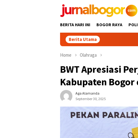
Skip
to
content
BERITA HARI INI
BOGOR RAYA
POLI
Berita Utama
Keren! Dua
Home
Olahraga
BWT Apresiasi Per
Kabupaten Bogor 
Aga Alamanda
September 30, 2025