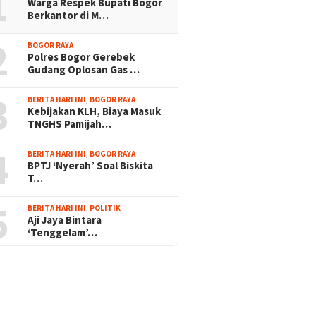
1
Warga Respek Bupati Bogor
Berkantor di M…
2
BOGOR RAYA
Polres Bogor Gerebek
Gudang Oplosan Gas …
3
BERITA HARI INI
,
BOGOR RAYA
Kebijakan KLH, Biaya Masuk
TNGHS Pamijah…
4
BERITA HARI INI
,
BOGOR RAYA
BPTJ ‘Nyerah’ Soal Biskita
T…
5
BERITA HARI INI
,
POLITIK
Aji Jaya Bintara
‘Tenggelam’…