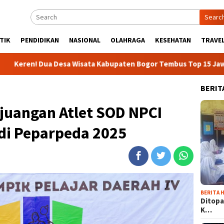
Searc
TIK
PENDIDIKAN
NASIONAL
OLAHRAGA
KESEHATAN
TRAVEL
 Desa Wisata Kabupaten Bogor Tembus Top 15 Jawa Barat
BERIT
juangan Atlet SOD NPCI
di Peparpeda 2025
BERITA H
Ditopa
K…