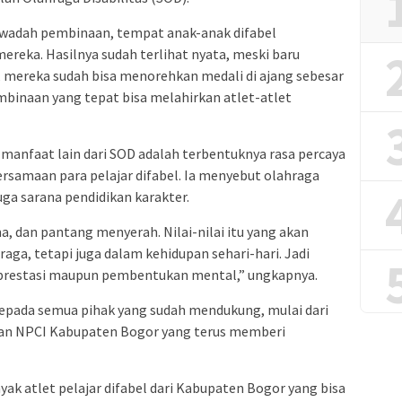
 wadah pembinaan, tempat anak-anak difabel
eka. Hasilnya sudah terlihat nyata, meski baru
n, mereka sudah bisa menorehkan medali di ajang sebesar
mbinaan yang tepat bisa melahirkan atlet-atlet
manfaat lain dari SOD adalah terbentuknya rasa percaya
ersamaan para pelajar difabel. Ia menyebut olahraga
uga sarana pendidikan karakter.
ma, dan pantang menyerah. Nilai-nilai itu yang akan
aga, tetapi juga dalam kehidupan sehari-hari. Jadi
 prestasi maupun pembentukan mental,” ungkapnya.
epada semua pihak yang sudah mendukung, mulai dari
jaran NPCI Kabupaten Bogor yang terus memberi
ak atlet pelajar difabel dari Kabupaten Bogor yang bisa