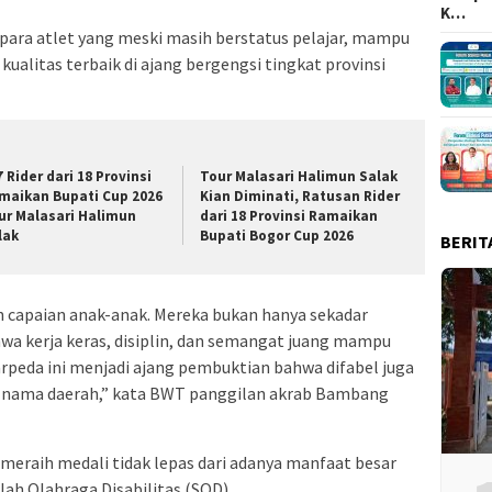
K…
para atlet yang meski masih berstatus pelajar, mampu
kualitas terbaik di ajang bergengsi tingkat provinsi
7 Rider dari 18 Provinsi
Tour Malasari Halimun Salak
maikan Bupati Cup 2026
Kian Diminati, Ratusan Rider
ur Malasari Halimun
dari 18 Provinsi Ramaikan
lak
Bupati Bogor Cup 2026
BERIT
 capaian anak-anak. Mereka bukan hanya sekadar
wa kerja keras, disiplin, dan semangat juang mampu
rpeda ini menjadi ajang pembuktian bahwa difabel juga
 nama daerah,” kata BWT panggilan akrab Bambang
 meraih medali tidak lepas dari adanya manfaat besar
lah Olahraga Disabilitas (SOD).