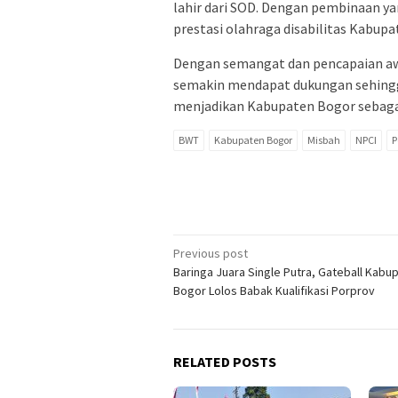
lahir dari SOD. Dengan pembinaan y
prestasi olahraga disabilitas Kabup
Dengan semangat dan pencapaian a
semakin mendapat dukungan sehingga
menjadikan Kabupaten Bogor sebagai 
BWT
Kabupaten Bogor
Misbah
NPCI
P
Post
Previous post
Baringa Juara Single Putra, Gateball Kabu
navigation
Bogor Lolos Babak Kualifikasi Porprov
RELATED POSTS