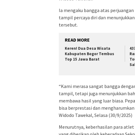
Ia mengaku bangga atas perjuangan 
tampil percaya diri dan menunjukkan 
tersebut.
READ MORE
Keren! Dua Desa Wisata
43
Kabupaten Bogor Tembus
Ra
Top 15 Jawa Barat
To
Sa
“Kami merasa sangat bangga dengan
tampil, tetapi juga menunjukkan bah
membawa hasil yang luar biasa. Pepa
bisa berprestasi dan mengharumkan
Widodo Tawekal, Selasa (30/9/2025)
Menurutnya, keberhasilan para atlet
yang diberikan oleh keberadaan Seko