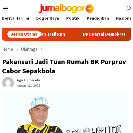
Skip
Mobile
to
Menu
content
Berita Hari Ini
Bogor Raya
Politik
Pendidikan
Nasional
rekking dan Trail Run
Berita Utama
DPC Partai Demokrat Kabupaten Bo
Home
Olahraga
Pakansari Jadi Tuan Rumah BK Porprov
Cabor Sepakbola
Aga Alamanda
August 21, 2025