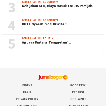
3
BERITA HARI INI
,
BOGOR RAYA
Kebijakan KLH, Biaya Masuk TNGHS Pamijah…
4
BERITA HARI INI
,
BOGOR RAYA
BPTJ ‘Nyerah’ Soal Biskita T…
5
BERITA HARI INI
,
POLITIK
Aji Jaya Bintara ‘Tenggelam’…
INDEKS
KODE ETIK
KARIR
REDAKSI
PRIVACY POLICY
DISCLAIMER
TENTANG KAMI
KONTAK KAMI