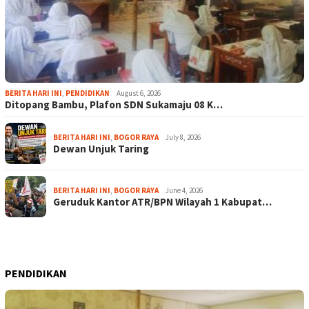
BERITA HARI INI
,
PENDIDIKAN
August 6, 2026
Ditopang Bambu, Plafon SDN Sukamaju 08 K…
BERITA HARI INI
,
BOGOR RAYA
July 8, 2026
Dewan Unjuk Taring
BERITA HARI INI
,
BOGOR RAYA
June 4, 2026
Geruduk Kantor ATR/BPN Wilayah 1 Kabupat…
PENDIDIKAN