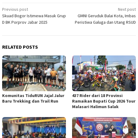
Post
Previous post
Next post
Skuad Bogor Istimewa Masuk Grup
GMNI Geruduk Balai Kota, Imbas
navigation
D BK Porprov Jabar 2025
Peristiwa Galuga dan Utang RSUD
RELATED POSTS
Komunitas TiduRUN Jajal Jalur
437 Rider dari 18 Provinsi
Baru Trekking dan Trail Run
Ramaikan Bupati Cup 2026 Tour
Malasari Halimun Salak