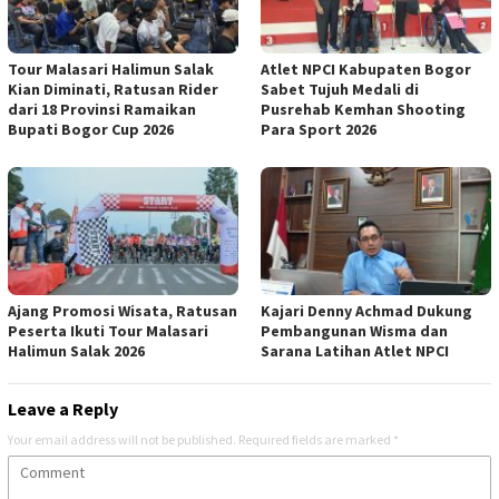
Tour Malasari Halimun Salak
Atlet NPCI Kabupaten Bogor
Kian Diminati, Ratusan Rider
Sabet Tujuh Medali di
dari 18 Provinsi Ramaikan
Pusrehab Kemhan Shooting
Bupati Bogor Cup 2026
Para Sport 2026
Ajang Promosi Wisata, Ratusan
Kajari Denny Achmad Dukung
Peserta Ikuti Tour Malasari
Pembangunan Wisma dan
Halimun Salak 2026
Sarana Latihan Atlet NPCI
Leave a Reply
Your email address will not be published.
Required fields are marked
*