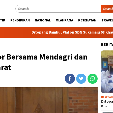
Searc
TIK
PENDIDIKAN
NASIONAL
OLAHRAGA
KESEHATAN
TRAVEL
Ditopang Bambu, Plafon SDN Sukamaju 08 Khawatir Ambruk
BERIT
or Bersama Mendagri dan
rat
BERITA H
Ditopa
K…