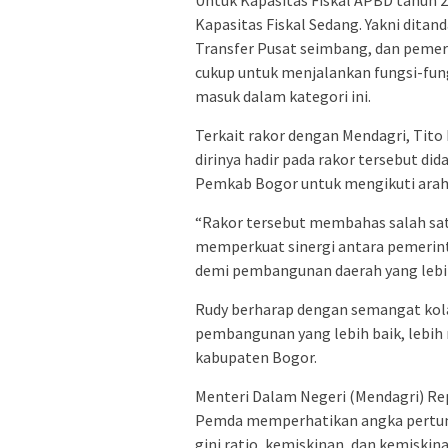
Untuk Kapasitas Fiskal APBD tahun 
Kapasitas Fiskal Sedang. Yakni dita
Transfer Pusat seimbang, dan peme
cukup untuk menjalankan fungsi-fun
masuk dalam kategori ini.
Terkait rakor dengan Mendagri, Tito
dirinya hadir pada rakor tersebut did
Pemkab Bogor untuk mengikuti arah
“Rakor tersebut membahas salah sat
memperkuat sinergi antara pemerin
demi pembangunan daerah yang lebih 
Rudy berharap dengan semangat kola
pembangunan yang lebih baik, lebih 
kabupaten Bogor.
Menteri Dalam Negeri (Mendagri) Re
Pemda memperhatikan angka pertum
gini ratio, kemiskinan, dan kemiski