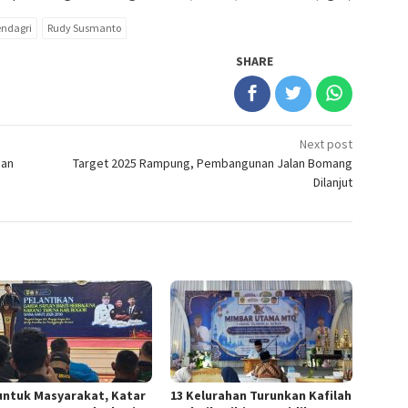
ndagri
Rudy Susmanto
SHARE
Next post
han
Target 2025 Rampung, Pembangunan Jalan Bomang
Dilanjut
untuk Masyarakat, Katar
13 Kelurahan Turunkan Kafilah