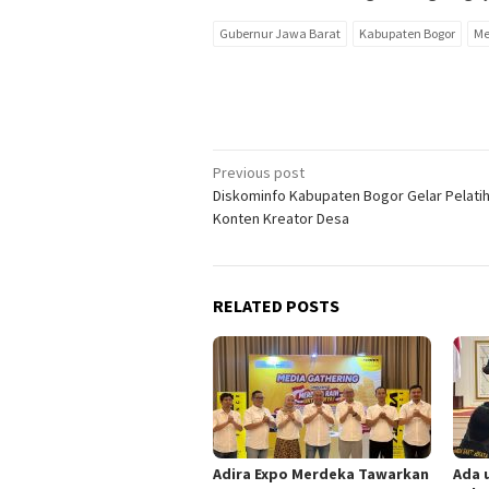
Gubernur Jawa Barat
Kabupaten Bogor
Me
Post
Previous post
Diskominfo Kabupaten Bogor Gelar Pelati
navigation
Konten Kreator Desa
RELATED POSTS
Adira Expo Merdeka Tawarkan
Ada 