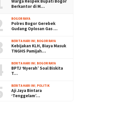
1
Warga Respek Bupati Bogor
Berkantor di M…
2
BOGOR RAYA
Polres Bogor Gerebek
Gudang Oplosan Gas …
3
BERITA HARI INI
,
BOGOR RAYA
Kebijakan KLH, Biaya Masuk
TNGHS Pamijah…
4
BERITA HARI INI
,
BOGOR RAYA
BPTJ ‘Nyerah’ Soal Biskita
T…
5
BERITA HARI INI
,
POLITIK
Aji Jaya Bintara
‘Tenggelam’…