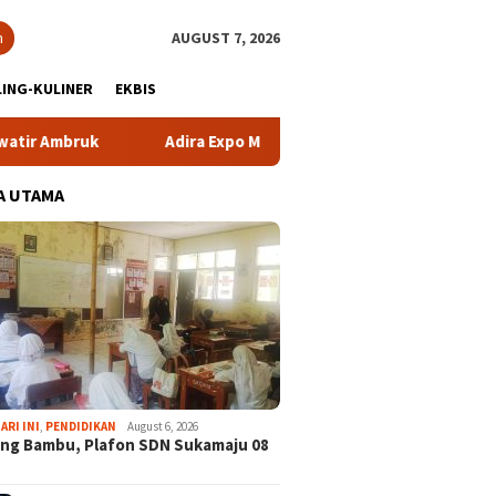
h
AUGUST 7, 2026
ING-KULINER
EKBIS
Adira Expo Merdeka Tawarkan Bunga 1,76 Persen
Atl
A UTAMA
ARI INI
,
PENDIDIKAN
August 6, 2026
ng Bambu, Plafon SDN Sukamaju 08