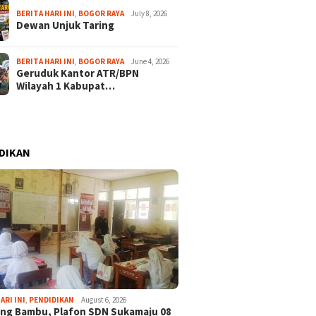
BERITA HARI INI
,
BOGOR RAYA
July 8, 2026
Dewan Unjuk Taring
BERITA HARI INI
,
BOGOR RAYA
June 4, 2026
Geruduk Kantor ATR/BPN
Wilayah 1 Kabupat…
DIKAN
ARI INI
,
PENDIDIKAN
August 6, 2026
ng Bambu, Plafon SDN Sukamaju 08