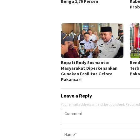
Bunga 1,76 Persen
Kabu
Prob
Bupati Rudy Susmanto:
Bend
Masyarakat Diperkenankan
Terb
Gunakan Fasilitas Gelora
Paka
Pakansari
Leave a Reply
Your email address will not be published.
Required