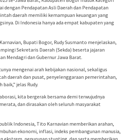
2025 se-Jawa Barat, Kabupaten Bogor masuk kategori
ndai dengan Pendapatan Asli Daerah dan Pendapatan
rintah daerah memiliki kemampuan keuangan yang
gsinya. Di Indonesia hanya ada empat kabupaten yang
 Karnavian, Bupati Bogor, Rudy Susmanto menjelaskan,
ampingi Sekretaris Daerah (Sekda) beserta jajaran
an Mendagri dan Gubernur Jawa Barat.
unya mengenai arah kebijakan nasional, sekaligus
tah daerah dan pusat, penyelenggaraan pemerintahan,
baik,” jelas Rudy.
borasi, kita bergerak bersama demi terwujudnya
merata, dan dirasakan oleh seluruh masyarakat
publik Indonesia, Tito Karnavian memberikan arahan,
buhan ekonomi, inflasi, indeks pembangunan manusia,
nan ekstrem, penurunan stunting, dan serta memberikan