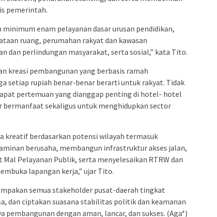
is pemerintah.
n minimum enam pelayanan dasar urusan pendidikan,
ataan ruang, perumahan rakyat dan kawasan
 dan perlindungan masyarakat, serta sosial,” kata Tito.
 dan kreasi pembangunan yang berbasis ramah
ga setiap rupiah benar-benar berarti untuk rakyat. Tidak
apat pertemuan yang dianggap penting di hotel- hotel
r bermanfaat sekaligus untuk menghidupkan sector
 kreatif berdasarkan potensi wilayah termasuk
minan berusaha, membangun infrastruktur akses jalan,
uat Mal Pelayanan Publik, serta menyelesaikan RTRW dan
mbuka lapangan kerja,” ujar Tito.
kompakan semua stakeholder pusat-daerah tingkat
a, dan ciptakan suasana stabilitas politik dan keamanan
a pembangunan dengan aman, lancar, dan sukses. (Aga*)