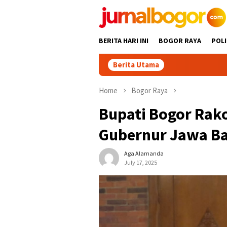
Skip
to
content
BERITA HARI INI
BOGOR RAYA
POLI
Berita Utama
Home
Bogor Raya
Bupati Bogor Rak
Gubernur Jawa Ba
Aga Alamanda
July 17, 2025