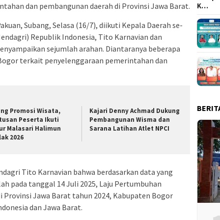
K…
ahan dan pembangunan daerah di Provinsi Jawa Barat.
uan, Subang, Selasa (16/7), diikuti Kepala Daerah se-
endagri) Republik Indonesia, Tito Karnavian dan
menyampaikan sejumlah arahan. Diantaranya beberapa
 Bogor terkait penyelenggaraan pemerintahan dan
BERIT
ang Promosi Wisata,
Kajari Denny Achmad Dukung
tusan Peserta Ikuti
Pembangunan Wisma dan
ur Malasari Halimun
Sarana Latihan Atlet NPCI
lak 2026
ndagri Tito Karnavian bahwa berdasarkan data yang
iolah pada tanggal 14 Juli 2025, Laju Pertumbuhan
i Provinsi Jawa Barat tahun 2024, Kabupaten Bogor
ndonesia dan Jawa Barat.