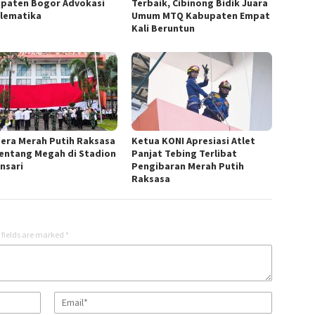
paten Bogor Advokasi
Terbaik, Cibinong Bidik Juara
lematika
Umum MTQ Kabupaten Empat
Kali Beruntun
era Merah Putih Raksasa
Ketua KONI Apresiasi Atlet
entang Megah di Stadion
Panjat Tebing Terlibat
nsari
Pengibaran Merah Putih
Raksasa
 fields are marked
*