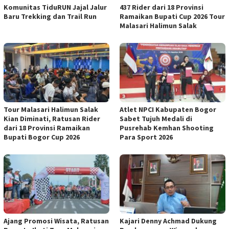
Komunitas TiduRUN Jajal Jalur
437 Rider dari 18 Provinsi
Baru Trekking dan Trail Run
Ramaikan Bupati Cup 2026 Tour
Malasari Halimun Salak
Tour Malasari Halimun Salak
Atlet NPCI Kabupaten Bogor
Kian Diminati, Ratusan Rider
Sabet Tujuh Medali di
dari 18 Provinsi Ramaikan
Pusrehab Kemhan Shooting
Bupati Bogor Cup 2026
Para Sport 2026
Ajang Promosi Wisata, Ratusan
Kajari Denny Achmad Dukung