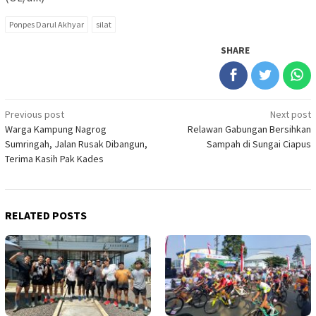
Ponpes Darul Akhyar
silat
SHARE
Post
Previous post
Next post
Warga Kampung Nagrog
Relawan Gabungan Bersihkan
navigation
Sumringah, Jalan Rusak Dibangun,
Sampah di Sungai Ciapus
Terima Kasih Pak Kades
RELATED POSTS