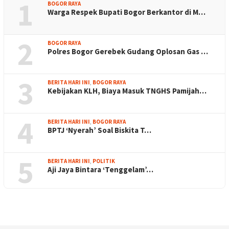
1
BOGOR RAYA
Warga Respek Bupati Bogor Berkantor di M…
2
BOGOR RAYA
Polres Bogor Gerebek Gudang Oplosan Gas …
3
BERITA HARI INI
,
BOGOR RAYA
Kebijakan KLH, Biaya Masuk TNGHS Pamijah…
4
BERITA HARI INI
,
BOGOR RAYA
BPTJ ‘Nyerah’ Soal Biskita T…
5
BERITA HARI INI
,
POLITIK
Aji Jaya Bintara ‘Tenggelam’…