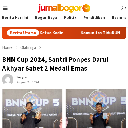
Skip
Mobile
to
Menu
content
Berita Hari Ini
Bogor Raya
Politik
Pendidikan
Nasional
di Calon Ketua Kadin
Berita Utama
Komunitas TiduRUN Jajal Jalur Baru
Home
Olahraga
BNN Cup 2024, Santri Ponpes Darul
Akhyar Sabet 2 Medali Emas
Sayyev
August 23, 2024