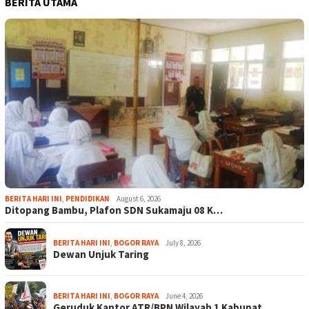
BERITA UTAMA
BERITA HARI INI
,
PENDIDIKAN
August 6, 2026
Ditopang Bambu, Plafon SDN Sukamaju 08 K…
BERITA HARI INI
,
BOGOR RAYA
July 8, 2026
Dewan Unjuk Taring
BERITA HARI INI
,
BOGOR RAYA
June 4, 2026
Geruduk Kantor ATR/BPN Wilayah 1 Kabupat…