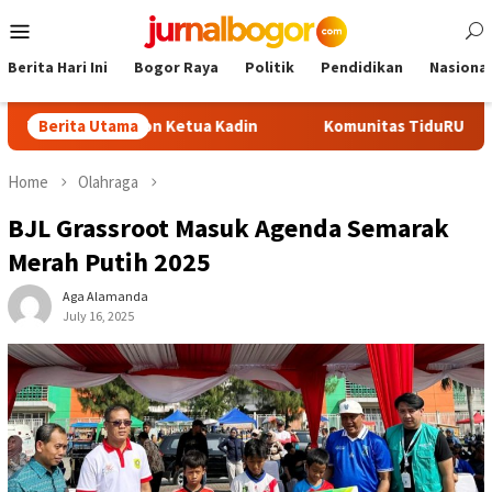
Skip
Mobile
to
Menu
content
Berita Hari Ini
Bogor Raya
Politik
Pendidikan
Nasional
Jadi Calon Ketua Kadin
Berita Utama
Komunitas TiduRUN Jajal Jalur Ba
Home
Olahraga
BJL Grassroot Masuk Agenda Semarak
Merah Putih 2025
Aga Alamanda
July 16, 2025