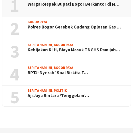
1
Warga Respek Bupati Bogor Berkantor di M…
2
BOGOR RAYA
Polres Bogor Gerebek Gudang Oplosan Gas …
3
BERITA HARI INI
,
BOGOR RAYA
Kebijakan KLH, Biaya Masuk TNGHS Pamijah…
4
BERITA HARI INI
,
BOGOR RAYA
BPTJ ‘Nyerah’ Soal Biskita T…
5
BERITA HARI INI
,
POLITIK
Aji Jaya Bintara ‘Tenggelam’…