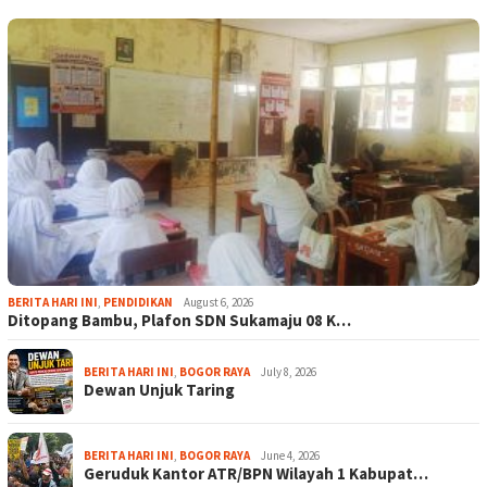
BERITA HARI INI
,
PENDIDIKAN
August 6, 2026
Ditopang Bambu, Plafon SDN Sukamaju 08 K…
BERITA HARI INI
,
BOGOR RAYA
July 8, 2026
Dewan Unjuk Taring
BERITA HARI INI
,
BOGOR RAYA
June 4, 2026
Geruduk Kantor ATR/BPN Wilayah 1 Kabupat…