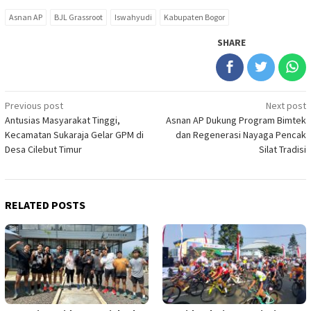
Asnan AP
BJL Grassroot
Iswahyudi
Kabupaten Bogor
SHARE
Post
Previous post
Next post
Antusias Masyarakat Tinggi,
Asnan AP Dukung Program Bimtek
navigation
Kecamatan Sukaraja Gelar GPM di
dan Regenerasi Nayaga Pencak
Desa Cilebut Timur
Silat Tradisi
RELATED POSTS