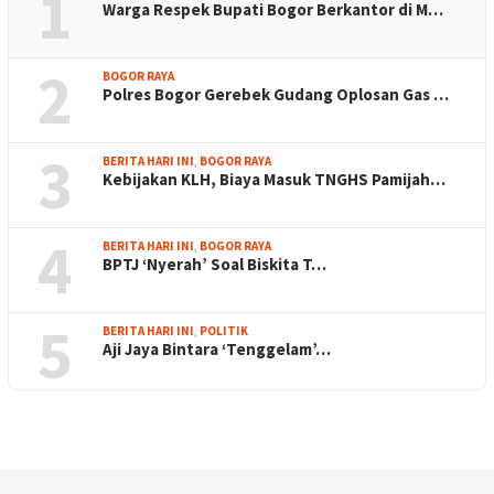
1
Warga Respek Bupati Bogor Berkantor di M…
2
BOGOR RAYA
Polres Bogor Gerebek Gudang Oplosan Gas …
3
BERITA HARI INI
,
BOGOR RAYA
Kebijakan KLH, Biaya Masuk TNGHS Pamijah…
4
BERITA HARI INI
,
BOGOR RAYA
BPTJ ‘Nyerah’ Soal Biskita T…
5
BERITA HARI INI
,
POLITIK
Aji Jaya Bintara ‘Tenggelam’…