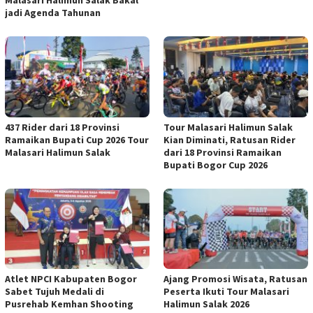
jadi Agenda Tahunan
437 Rider dari 18 Provinsi
Tour Malasari Halimun Salak
Ramaikan Bupati Cup 2026 Tour
Kian Diminati, Ratusan Rider
Malasari Halimun Salak
dari 18 Provinsi Ramaikan
Bupati Bogor Cup 2026
Atlet NPCI Kabupaten Bogor
Ajang Promosi Wisata, Ratusan
Sabet Tujuh Medali di
Peserta Ikuti Tour Malasari
Pusrehab Kemhan Shooting
Halimun Salak 2026