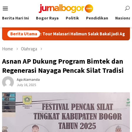
Skip
Mobile
to
Menu
content
Berita Hari Ini
Bogor Raya
Politik
Pendidikan
Nasional
i Bogor: Tour Malasari Halimun Salak Bakal jadi Agenda Tahunan
Berita Utama
Home
Olahraga
Asnan AP Dukung Program Bimtek dan
Regenerasi Nayaga Pencak Silat Tradisi
Aga Alamanda
July 16, 2025