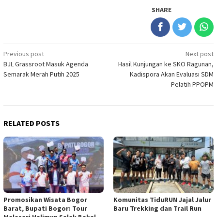
SHARE
Post
Previous post
Next post
BJL Grassroot Masuk Agenda
Hasil Kunjungan ke SKO Ragunan,
navigation
Semarak Merah Putih 2025
Kadispora Akan Evaluasi SDM
Pelatih PPOPM
RELATED POSTS
Promosikan Wisata Bogor
Komunitas TiduRUN Jajal Jalur
Barat, Bupati Bogor: Tour
Baru Trekking dan Trail Run
Malasari Halimun Salak Bakal