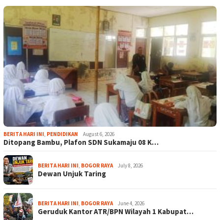
BERITA HARI INI
,
PENDIDIKAN
August 6, 2026
Ditopang Bambu, Plafon SDN Sukamaju 08 K…
BERITA HARI INI
,
BOGOR RAYA
July 8, 2026
Dewan Unjuk Taring
BERITA HARI INI
,
BOGOR RAYA
June 4, 2026
Geruduk Kantor ATR/BPN Wilayah 1 Kabupat…