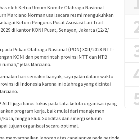
bahas oleh Ketua Umum Komite Olahraga Nasional
Purn Marciano Norman usai secara resmi mengukuhkan
sebagai Ketum Pengurus Pusat Asosiasi Lari Trail
-2029 di kantor KONI Pusat, Senayan, Jakarta (12/2/
kan pada Pekan Olahraga Nasional (PON) XXII/2028 NTT-
dengan KONI dan pemerintah provinsi NTT dan NTB
 rumah,” jelas Marciano.
 semakin hari semakin banyak, saya yakin dalam waktu
rovinsi di Indonesia karena ini olahraga yang dicintai
Marciano.
. ALTI juga harus fokus pada tata kelola organisasi yang
ankan program kerja, baik mulai dari manajemen
/kota, hingga klub. Soliditas dan sinergi seluruh
ai tujuan organisasi secara optimal.
ma menyampaikan laporan atas capaiannya pada periode