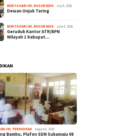
BERITA HARI INI
,
BOGOR RAYA
July 8, 2026
Dewan Unjuk Taring
BERITA HARI INI
,
BOGOR RAYA
June 4, 2026
Geruduk Kantor ATR/BPN
Wilayah 1 Kabupat…
DIKAN
ARI INI
,
PENDIDIKAN
August 6, 2026
ng Bambu, Plafon SDN Sukamaju 08