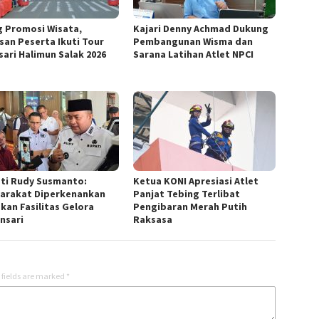
g Promosi Wisata,
Kajari Denny Achmad Dukung
san Peserta Ikuti Tour
Pembangunan Wisma dan
sari Halimun Salak 2026
Sarana Latihan Atlet NPCI
ti Rudy Susmanto:
Ketua KONI Apresiasi Atlet
arakat Diperkenankan
Panjat Tebing Terlibat
kan Fasilitas Gelora
Pengibaran Merah Putih
nsari
Raksasa
 fields are marked
*