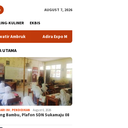
h
AUGUST 7, 2026
ING-KULINER
EKBIS
Adira Expo Merdeka Tawarkan Bunga 1,76 Persen
A
A UTAMA
ARI INI
,
PENDIDIKAN
August 6, 2026
ng Bambu, Plafon SDN Sukamaju 08