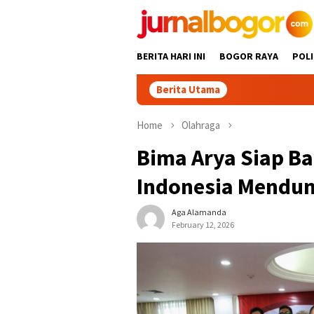
Skip
to
content
BERITA HARI INI
BOGOR RAYA
POLI
Berita Utama
Home
Olahraga
Bima Arya Siap Ba
Indonesia Mendun
Aga Alamanda
February 12, 2026