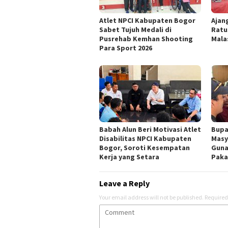
Atlet NPCI Kabupaten Bogor
Ajan
Sabet Tujuh Medali di
Ratu
Pusrehab Kemhan Shooting
Mala
Para Sport 2026
Babah Alun Beri Motivasi Atlet
Bupa
Disabilitas NPCI Kabupaten
Masy
Bogor, Soroti Kesempatan
Guna
Kerja yang Setara
Paka
Leave a Reply
Your email address will not be published.
Required