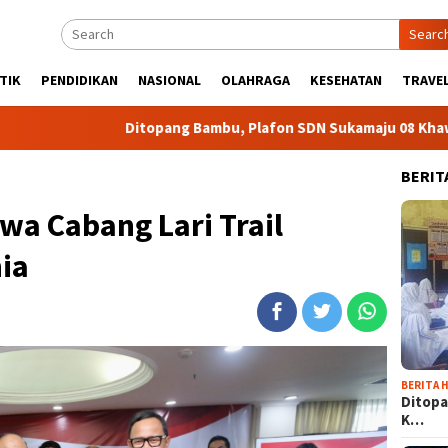
Searc
TIK
PENDIDIKAN
NASIONAL
OLAHRAGA
KESEHATAN
TRAVEL
Ditopang Bambu, Plafon SDN Sukamaju 08 Khawatir Ambruk
BERIT
wa Cabang Lari Trail
ia
BERITA H
Ditopa
K…