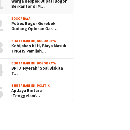
1
Warga Respek Bupati Bogor
Berkantor di M…
2
BOGOR RAYA
Polres Bogor Gerebek
Gudang Oplosan Gas …
3
BERITA HARI INI
,
BOGOR RAYA
Kebijakan KLH, Biaya Masuk
TNGHS Pamijah…
4
BERITA HARI INI
,
BOGOR RAYA
BPTJ ‘Nyerah’ Soal Biskita
T…
5
BERITA HARI INI
,
POLITIK
Aji Jaya Bintara
‘Tenggelam’…