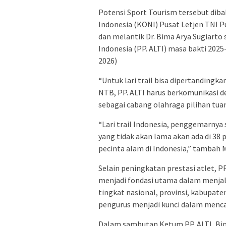
Potensi Sport Tourism tersebut di
Indonesia (KONI) Pusat Letjen TNI 
dan melantik Dr. Bima Arya Sugiarto 
Indonesia (PP. ALTI) masa bakti 2025
2026)
“Untuk lari trail bisa dipertanding
NTB, PP. ALTI harus berkomunikasi 
sebagai cabang olahraga pilihan tuan
“Lari trail Indonesia, penggemarnya
yang tidak akan lama akan ada di 38 p
pecinta alam di Indonesia,” tambah 
Selain peningkatan prestasi atlet, PP
menjadi fondasi utama dalam menjal
tingkat nasional, provinsi, kabupaten
pengurus menjadi kunci dalam mencap
Dalam sambutan Ketum PP. ALTI, Bi