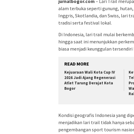
jurnalbogor.com
– Lari Trail merupa
alam terbuka seperti gunung, hutan, 
Inggris, Skotlandia, dan Swiss, lari 
tradisi serta festival lokal.
Di Indonesia, lari trail mulai berke
hingga saat ini menunjukkan perkem
biasa menjadi keunggulan tersendiri 
READ MORE
Kejuaraan Wali Kota Cup IV
Ke
2026 Jadi Ajang Regenerasi
Te
Atlet Tarung Derajat Kota
Pr
Bogor
Wa
Ra
Kondisi geografis Indonesia yang di
menjadikan lari trail tidak hanya se
pengembangan sport tourism nasion