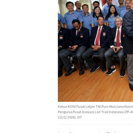
Ketua KONI Pusat Letjen TNI Purn Marciano Nor
Pengurus Pusat Asosiasi Lari Trail Indonesia (PP.
(12/2/ 2026). IST