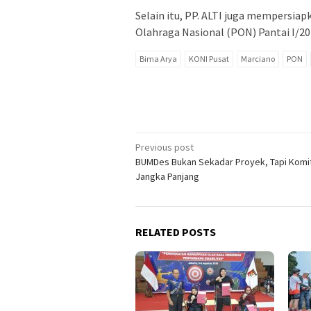
Selain itu, PP. ALTI juga mempersiap
Olahraga Nasional (PON) Pantai I/202
Bima Arya
KONI Pusat
Marciano
PON
Post
Previous post
BUMDes Bukan Sekadar Proyek, Tapi Kom
navigation
Jangka Panjang
RELATED POSTS