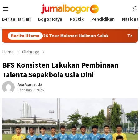
Skip
Mobile
to
Menu
content
Berita Hari Ini
Bogor Raya
Politik
Pendidikan
Nasional
ti Cup 2026 Tour Malasari Halimun Salak
Berita Utama
Tour Malasari Ja
Home
Olahraga
BFS Konsisten Lakukan Pembinaan
Talenta Sepakbola Usia Dini
Aga Alamanda
February 3, 2026