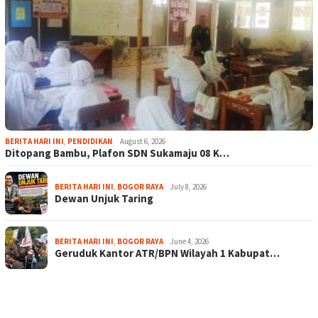
BERITA HARI INI
,
PENDIDIKAN
August 6, 2026
Ditopang Bambu, Plafon SDN Sukamaju 08 K…
BERITA HARI INI
,
BOGOR RAYA
July 8, 2026
Dewan Unjuk Taring
BERITA HARI INI
,
BOGOR RAYA
June 4, 2026
Geruduk Kantor ATR/BPN Wilayah 1 Kabupat…