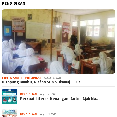
PENDIDIKAN
BERITA HARI INI
,
PENDIDIKAN
August 6, 2026
Ditopang Bambu, Plafon SDN Sukamaju 08 K…
PENDIDIKAN
August 4, 2026
Perkuat Literasi Keuangan, Anton Ajak Ma…
PENDIDIKAN
August 2, 2026