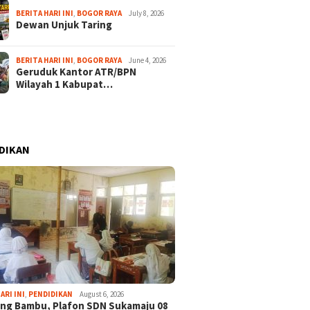
BERITA HARI INI
,
BOGOR RAYA
July 8, 2026
Dewan Unjuk Taring
BERITA HARI INI
,
BOGOR RAYA
June 4, 2026
Geruduk Kantor ATR/BPN
Wilayah 1 Kabupat…
DIKAN
ARI INI
,
PENDIDIKAN
August 6, 2026
ng Bambu, Plafon SDN Sukamaju 08