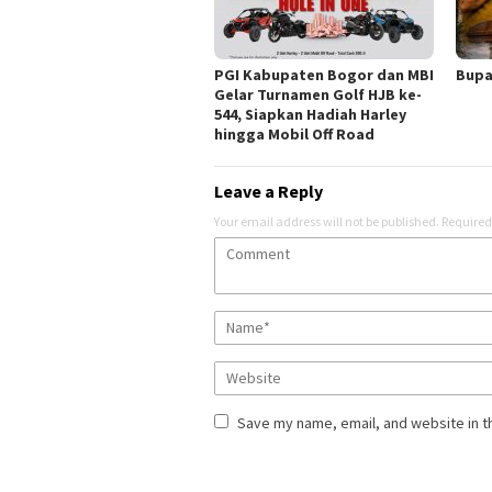
PGI Kabupaten Bogor dan MBI
Bupa
Gelar Turnamen Golf HJB ke-
544, Siapkan Hadiah Harley
hingga Mobil Off Road
Leave a Reply
Your email address will not be published.
Required
Save my name, email, and website in t