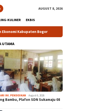
h
AUGUST 8, 2026
ING-KULINER
EKBIS
paten Bogor
Tour Malasari Halimun Salak Kian Diminati, R
A UTAMA
ARI INI
,
PENDIDIKAN
August 6, 2026
ng Bambu, Plafon SDN Sukamaju 08