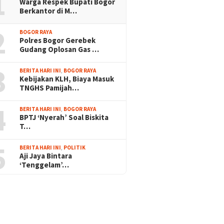
1
Warga Respek Bupati Bogor
Berkantor di M…
2
BOGOR RAYA
Polres Bogor Gerebek
Gudang Oplosan Gas …
3
BERITA HARI INI
,
BOGOR RAYA
Kebijakan KLH, Biaya Masuk
TNGHS Pamijah…
4
BERITA HARI INI
,
BOGOR RAYA
BPTJ ‘Nyerah’ Soal Biskita
T…
5
BERITA HARI INI
,
POLITIK
Aji Jaya Bintara
‘Tenggelam’…