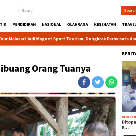
Searc
TIK
PENDIDIKAN
NASIONAL
OLAHRAGA
KESEHATAN
TRAVEL
di Magnet Sport Tourism, Dongkrak Pariwisata dan Ekonomi Kabu
BERIT
ibuang Orang Tuanya
BERITA H
Ditopa
K…