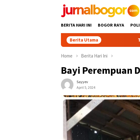
Skip
to
content
BERITA HARI INI
BOGOR RAYA
POLI
Berita Utama
Tour Malasari Ja
Home
Berita Hari Ini
Bayi Perempuan D
Sayyev
April 5, 2024