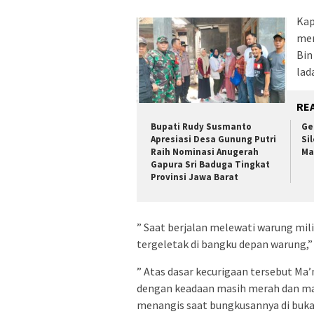
Kap
men
Bin
lad
RE
Bupati Rudy Susmanto
Ge
Apresiasi Desa Gunung Putri
Si
Raih Nominasi Anugerah
Ma
Gapura Sri Baduga Tingkat
Provinsi Jawa Barat
” Saat berjalan melewati warung mil
tergeletak di bangku depan warung,”
” Atas dasar kecurigaan tersebut 
dengan keadaan masih merah dan masi
menangis saat bungkusannya di buka