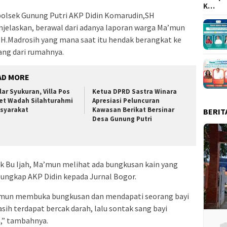
K…
olsek Gunung Putri AKP Didin Komarudin,SH
jelaskan, berawal dari adanya laporan warga Ma’mun
 H.Madrosih yang mana saat itu hendak berangkat ke
ang dari rumahnya.
AD MORE
lar Syukuran, Villa Pos
Ketua DPRD Sastra Winara
let Wadah Silahturahmi
Apresiasi Peluncuran
syarakat
Kawasan Berikat Bersinar
BERIT
Desa Gunung Putri
ik Bu Ijah, Ma’mun melihat ada bungkusan kain yang
 ungkap AKP Didin kepada Jurnal Bogor.
Ma’mun membuka bungkusan dan mendapati seorang bayi
h terdapat bercak darah, lalu sontak sang bayi
,” tambahnya.