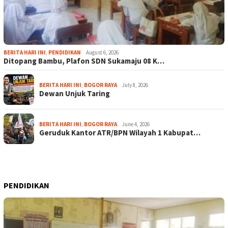
BERITA HARI INI
,
PENDIDIKAN
August 6, 2026
Ditopang Bambu, Plafon SDN Sukamaju 08 K…
BERITA HARI INI
,
BOGOR RAYA
July 8, 2026
Dewan Unjuk Taring
BERITA HARI INI
,
BOGOR RAYA
June 4, 2026
Geruduk Kantor ATR/BPN Wilayah 1 Kabupat…
PENDIDIKAN