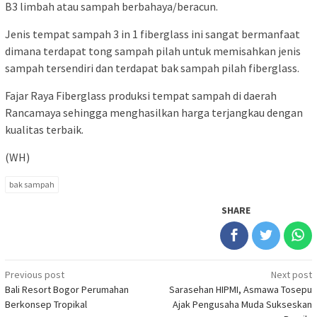
B3 limbah atau sampah berbahaya/beracun.
Jenis tempat sampah 3 in 1 fiberglass ini sangat bermanfaat
dimana terdapat tong sampah pilah untuk memisahkan jenis
sampah tersendiri dan terdapat bak sampah pilah fiberglass.
Fajar Raya Fiberglass produksi tempat sampah di daerah
Rancamaya sehingga menghasilkan harga terjangkau dengan
kualitas terbaik.
(WH)
bak sampah
SHARE
Post
Previous post
Next post
Bali Resort Bogor Perumahan
Sarasehan HIPMI, Asmawa Tosepu
navigation
Berkonsep Tropikal
Ajak Pengusaha Muda Sukseskan