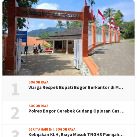
1
BOGOR RAYA
Warga Respek Bupati Bogor Berkantor di M…
2
BOGOR RAYA
Polres Bogor Gerebek Gudang Oplosan Gas …
3
BERITA HARI INI
,
BOGOR RAYA
Kebijakan KLH, Biaya Masuk TNGHS Pamijah…