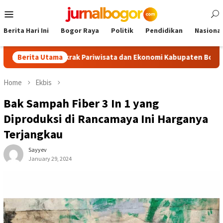
Skip
Mobile
to
Menu
content
Berita Hari Ini
Bogor Raya
Politik
Pendidikan
Nasional
m, Dongkrak Pariwisata dan Ekonomi Kabupaten Bogor
Berita Utama
Tou
Home
Ekbis
Bak Sampah Fiber 3 In 1 yang
Diproduksi di Rancamaya Ini Harganya
Terjangkau
Sayyev
January 29, 2024