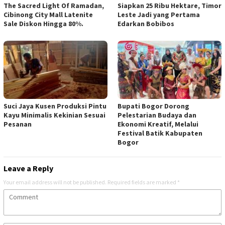
The Sacred Light Of Ramadan,
Siapkan 25 Ribu Hektare, Timor
Cibinong City Mall Latenite
Leste Jadi yang Pertama
Sale Diskon Hingga 80%.
Edarkan Bobibos
Suci Jaya Kusen Produksi Pintu
Bupati Bogor Dorong
Kayu Minimalis Kekinian Sesuai
Pelestarian Budaya dan
Pesanan
Ekonomi Kreatif, Melalui
Festival Batik Kabupaten
Bogor
Leave a Reply
Your email address will not be published.
Required fields are marked
*