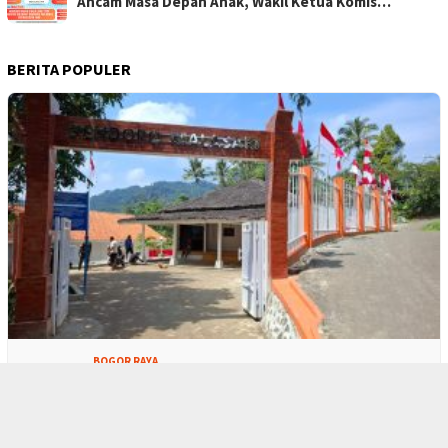
Ancam Masa Depan Anak, Wakil Ketua Komis…
BERITA POPULER
1
BOGOR RAYA
Warga Respek Bupati Bogor Berkantor di M…
BOGOR RAYA