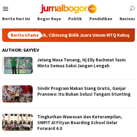
Skip
Mobile
to
Menu
content
Berita Hari Ini
Bogor Raya
Politik
Pendidikan
Nasional
filah Terbaik, Cibinong Bidik Juara Umum MTQ Kabupaten Empat
Berita Utama
AUTHOR:
SAYYEV
Jelang Masa Tenang, Hj Elly Rachmat Yasin
Minta Semua Saksi Jangan Lengah
Sindir Program Makan Siang Gratis, Ganjar
Pranowo: Itu Bukan Solusi Tangani Stunting
Tingkatkan Wawasan dan Keterampilan,
SMPIT Al Fityan Boarding School Gelar
Forward 4.0