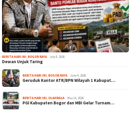
BERITA HARI INI
,
BOGOR RAYA
July 8, 2026
Dewan Unjuk Taring
BERITA HARI INI
,
BOGOR RAYA
June 4, 2026
Geruduk Kantor ATR/BPN Wilayah 1 Kabupat…
BERITA HARI INI
,
OLAHRAGA
May 14, 2026
PGI Kabupaten Bogor dan MBI Gelar Turnam…