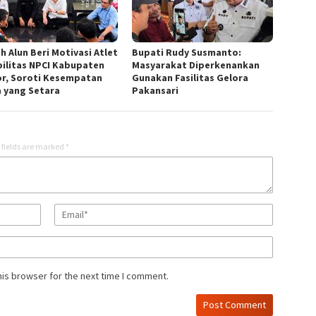
h Alun Beri Motivasi Atlet
Bupati Rudy Susmanto:
bilitas NPCI Kabupaten
Masyarakat Diperkenankan
r, Soroti Kesempatan
Gunakan Fasilitas Gelora
a yang Setara
Pakansari
 fields are marked
*
his browser for the next time I comment.