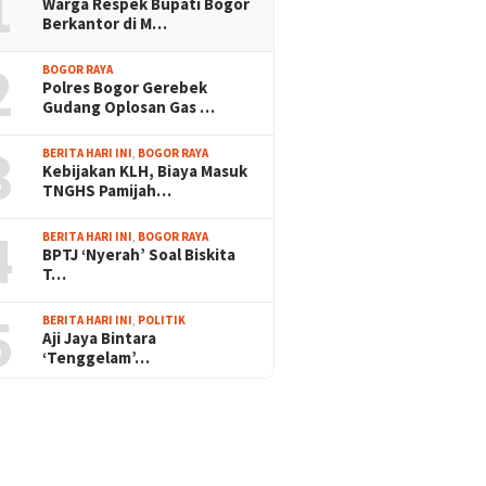
1
Warga Respek Bupati Bogor
Berkantor di M…
2
BOGOR RAYA
Polres Bogor Gerebek
Gudang Oplosan Gas …
3
BERITA HARI INI
,
BOGOR RAYA
Kebijakan KLH, Biaya Masuk
TNGHS Pamijah…
4
BERITA HARI INI
,
BOGOR RAYA
BPTJ ‘Nyerah’ Soal Biskita
T…
5
BERITA HARI INI
,
POLITIK
Aji Jaya Bintara
‘Tenggelam’…