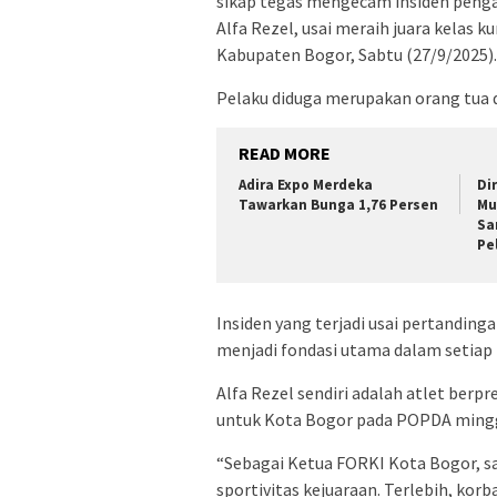
sikap tegas mengecam insiden penga
Alfa Rezel, usai meraih juara kelas k
Kabupaten Bogor, Sabtu (27/9/2025).
Pelaku diduga merupakan orang tua d
READ MORE
Adira Expo Merdeka
Di
Tawarkan Bunga 1,76 Persen
Mu
Sa
Pe
Insiden yang terjadi usai pertandinga
menjadi fondasi utama dalam setiap 
Alfa Rezel sendiri adalah atlet ber
untuk Kota Bogor pada POPDA mingg
“Sebagai Ketua FORKI Kota Bogor, s
sportivitas kejuaraan. Terlebih, kor