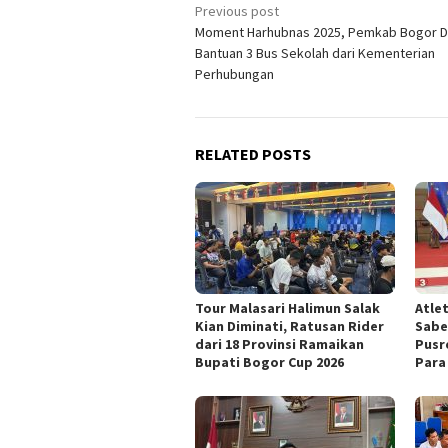
Post
Previous post
Moment Harhubnas 2025, Pemkab Bogor D
navigation
Bantuan 3 Bus Sekolah dari Kementerian
Perhubungan
RELATED POSTS
Tour Malasari Halimun Salak
Atle
Kian Diminati, Ratusan Rider
Sabe
dari 18 Provinsi Ramaikan
Pusr
Bupati Bogor Cup 2026
Para