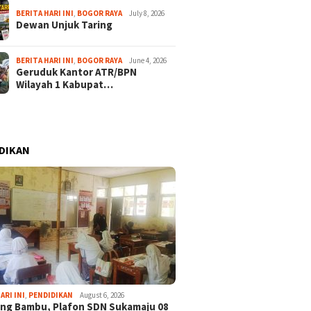
BERITA HARI INI
,
BOGOR RAYA
July 8, 2026
Dewan Unjuk Taring
BERITA HARI INI
,
BOGOR RAYA
June 4, 2026
Geruduk Kantor ATR/BPN
Wilayah 1 Kabupat…
DIKAN
ARI INI
,
PENDIDIKAN
August 6, 2026
ng Bambu, Plafon SDN Sukamaju 08