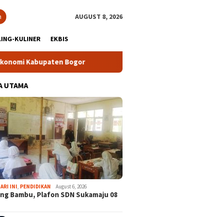
h
AUGUST 8, 2026
ING-KULINER
EKBIS
paten Bogor
Tour Malasari Halimun Salak Kian Diminati, R
A UTAMA
ARI INI
,
PENDIDIKAN
August 6, 2026
ng Bambu, Plafon SDN Sukamaju 08