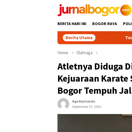
Skip
to
content
BERITA HARI INI
BOGOR RAYA
POLI
Berita Utama
Tour Malasari Ja
Home
Olahraga
Atletnya Diduga 
Kejuaraan Karate 
Bogor Tempuh Ja
Aga Alamanda
September 27, 2025