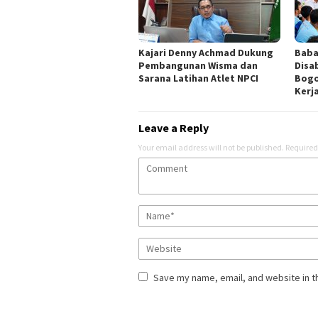
Kajari Denny Achmad Dukung
Baba
Pembangunan Wisma dan
Disa
Sarana Latihan Atlet NPCI
Bogo
Kerj
Leave a Reply
Your email address will not be published.
Required
Save my name, email, and website in t