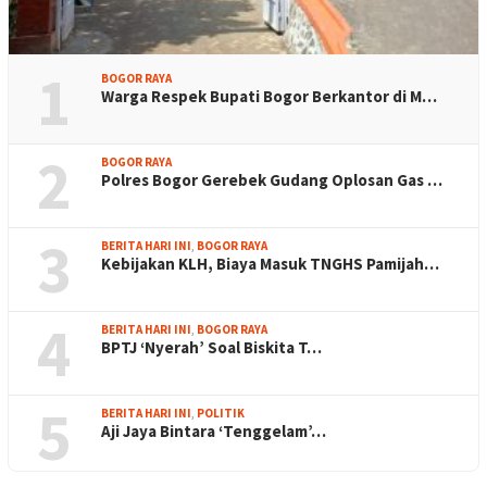
1
BOGOR RAYA
Warga Respek Bupati Bogor Berkantor di M…
2
BOGOR RAYA
Polres Bogor Gerebek Gudang Oplosan Gas …
3
BERITA HARI INI
,
BOGOR RAYA
Kebijakan KLH, Biaya Masuk TNGHS Pamijah…
4
BERITA HARI INI
,
BOGOR RAYA
BPTJ ‘Nyerah’ Soal Biskita T…
5
BERITA HARI INI
,
POLITIK
Aji Jaya Bintara ‘Tenggelam’…