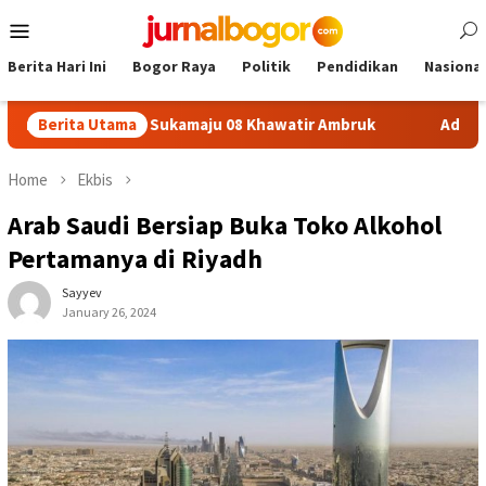
Skip
Mobile
to
Menu
content
Berita Hari Ini
Bogor Raya
Politik
Pendidikan
Nasional
afon SDN Sukamaju 08 Khawatir Ambruk
Berita Utama
Adira Expo Merd
Home
Ekbis
Arab Saudi Bersiap Buka Toko Alkohol
Pertamanya di Riyadh
Sayyev
January 26, 2024