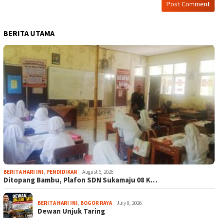
BERITA UTAMA
BERITA HARI INI
,
PENDIDIKAN
August 6, 2026
Ditopang Bambu, Plafon SDN Sukamaju 08 K…
BERITA HARI INI
,
BOGOR RAYA
July 8, 2026
Dewan Unjuk Taring