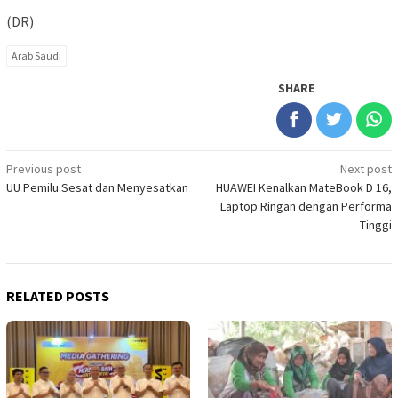
(DR)
Arab Saudi
SHARE
Post
Previous post
Next post
UU Pemilu Sesat dan Menyesatkan
HUAWEI Kenalkan MateBook D 16,
navigation
Laptop Ringan dengan Performa
Tinggi
RELATED POSTS