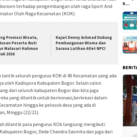
K…
 konsen terhadap pengembangan olah raga Sport And
inator Olah Raga Kecamatan (KOK).
ang Promosi Wisata,
Kajari Denny Achmad Dukung
tusan Peserta Ikuti
Pembangunan Wisma dan
ur Malasari Halimun
Sarana Latihan Atlet NPCI
lak 2026
BERIT
n lantik seluruh pengurus KOK di 40 Kecamatan yang ada
uga oleh Kadispora Kabupaten Bogor. Selain calon
ng dari seluruh kabupaten Bogor dan kita juga
ka yang dilantik untuk berinovasi,berkreasi dalam
ecamatan hingga ke pelosok desa yang ada di
an, Minggu (22/21).
h dilantik para pengurus KOk langsung mengikuti
Kabupaten Bogor, Dede Chandra Sasmita dan juga dari