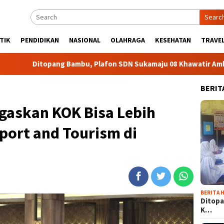
Searc
TIK
PENDIDIKAN
NASIONAL
OLAHRAGA
KESEHATAN
TRAVEL
pang Bambu, Plafon SDN Sukamaju 08 Khawatir Ambruk
A
BERIT
gaskan KOK Bisa Lebih
port and Tourism di
BERITA H
Ditopa
K…