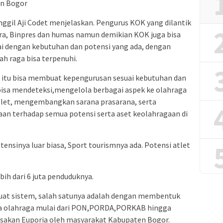
en Bogor
nggil Aji Codet menjelaskan. Pengurus KOK yang dilantik
ara, Binpres dan humas namun demikian KOK juga bisa
ai dengan kebutuhan dan potensi yang ada, dengan
h raga bisa terpenuhi.
k itu bisa membuat kepengurusan sesuai kebutuhan dan
 bisa mendeteksi,mengelola berbagai aspek ke olahraga
 atlet, mengembangkan sarana prasarana, serta
n terhadap semua potensi serta aset keolahragaan di
ensinya luar biasa, Sport tourismnya ada. Potensi atlet
ih dari 6 juta penduduknya.
buat sistem, salah satunya adalah dengan membentuk
sta olahraga mulai dari PON,PORDA,PORKAB hingga
rasakan Euporia oleh masyarakat Kabupaten Bogor.