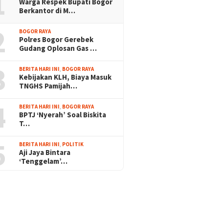
1
Warga Respek Bupati Bogor
Berkantor di M…
2
BOGOR RAYA
Polres Bogor Gerebek
Gudang Oplosan Gas …
3
BERITA HARI INI
,
BOGOR RAYA
Kebijakan KLH, Biaya Masuk
TNGHS Pamijah…
4
BERITA HARI INI
,
BOGOR RAYA
BPTJ ‘Nyerah’ Soal Biskita
T…
5
BERITA HARI INI
,
POLITIK
Aji Jaya Bintara
‘Tenggelam’…