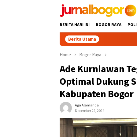
Skip
to
content
BERITA HARI INI
BOGOR RAYA
POLI
Berita Utama
Dito
Home
Bogor Raya
Ade Kurniawan Te
Optimal Dukung S
Kabupaten Bogor
Aga Alamanda
December 22, 2024