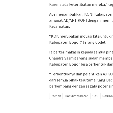
Karena ada keterlibatan mereka,”. te
Ade menambahkan, KONI Kabupaten B
amanat AD/ART KONI dengan memilik
Kecamatan.
“KOK merupakan inovasi kita untuk
Kabupaten Bogor,” terang Codet.
Ia berterimakasih kepada semua pi
Chandra Sasmita yang sudah member
Kabupaten Bogor bisa terbentuk dan 
“Terbentuknya dan pelantikan 40 KO
dari semua pihak terutama Kang Dec
berkembang dengan segala potensiny
Dechan
Kabupaten Bogor
KOK
KONI Ka