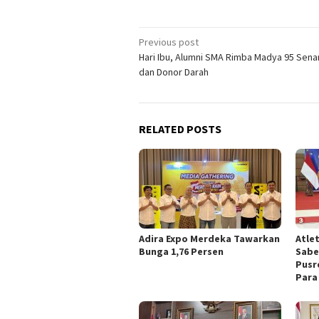
Post
Previous post
Hari Ibu, Alumni SMA Rimba Madya 95 Se
navigation
dan Donor Darah
RELATED POSTS
Adira Expo Merdeka Tawarkan
Atle
Bunga 1,76 Persen
Sabe
Pusr
Para