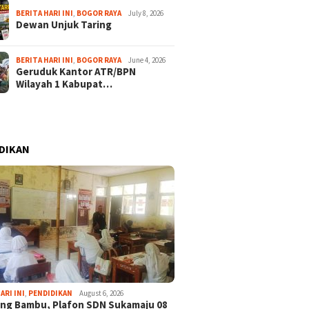
BERITA HARI INI
,
BOGOR RAYA
July 8, 2026
Dewan Unjuk Taring
BERITA HARI INI
,
BOGOR RAYA
June 4, 2026
Geruduk Kantor ATR/BPN
Wilayah 1 Kabupat…
DIKAN
ARI INI
,
PENDIDIKAN
August 6, 2026
ng Bambu, Plafon SDN Sukamaju 08