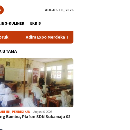
h
AUGUST 6, 2026
ING-KULINER
EKBIS
dira Expo Merdeka Tawarkan Bunga 1,76 Persen
Atlet NP
A UTAMA
ARI INI
,
PENDIDIKAN
August 6, 2026
ng Bambu, Plafon SDN Sukamaju 08