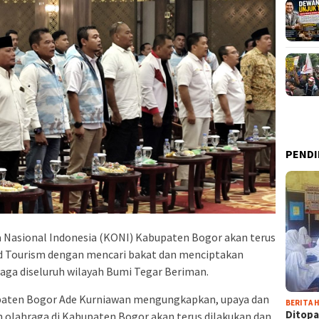
PENDI
 Nasional Indonesia (KONI) Kabupaten Bogor akan terus
Tourism dengan mencari bakat dan menciptakan
raga diseluruh wilayah Bumi Tegar Beriman.
paten Bogor Ade Kurniawan mengungkapkan, upaya dan
BERITA H
Ditopa
olahraga di Kabupaten Bogor akan terus dilakukan dan