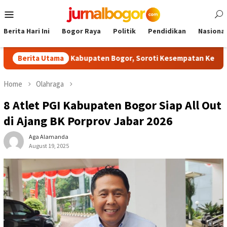
Skip
Mobile
to
Menu
content
Berita Hari Ini
Bogor Raya
Politik
Pendidikan
Nasional
ilitas NPCI Kabupaten Bogor, Soroti Kesempatan Kerja yang Setar
Berita Utama
Home
Olahraga
8 Atlet PGI Kabupaten Bogor Siap All Out
di Ajang BK Porprov Jabar 2026
Aga Alamanda
August 19, 2025