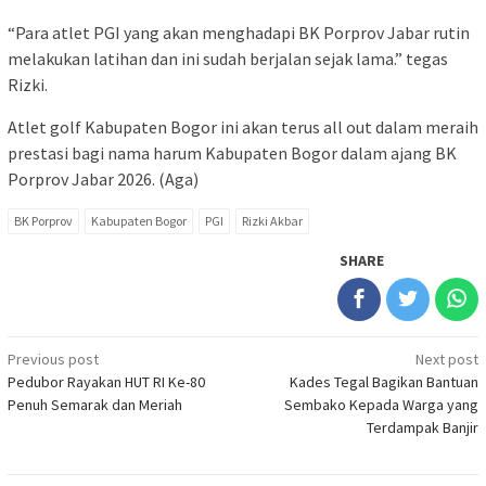
“Para atlet PGI yang akan menghadapi BK Porprov Jabar rutin
melakukan latihan dan ini sudah berjalan sejak lama.” tegas
Rizki.
Atlet golf Kabupaten Bogor ini akan terus all out dalam meraih
prestasi bagi nama harum Kabupaten Bogor dalam ajang BK
Porprov Jabar 2026. (Aga)
BK Porprov
Kabupaten Bogor
PGI
Rizki Akbar
SHARE
Post
Previous post
Next post
Pedubor Rayakan HUT RI Ke-80
Kades Tegal Bagikan Bantuan
navigation
Penuh Semarak dan Meriah
Sembako Kepada Warga yang
Terdampak Banjir