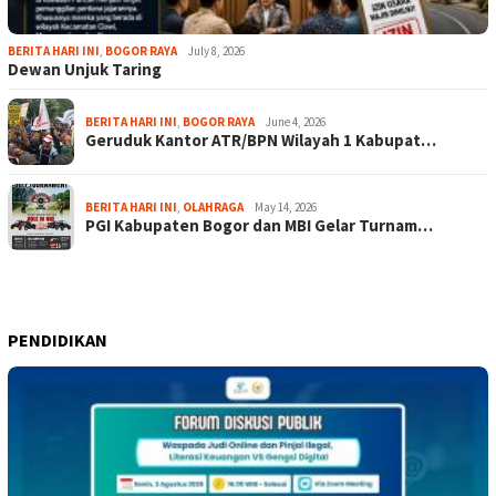
BERITA HARI INI
,
BOGOR RAYA
July 8, 2026
Dewan Unjuk Taring
BERITA HARI INI
,
BOGOR RAYA
June 4, 2026
Geruduk Kantor ATR/BPN Wilayah 1 Kabupat…
BERITA HARI INI
,
OLAHRAGA
May 14, 2026
PGI Kabupaten Bogor dan MBI Gelar Turnam…
PENDIDIKAN