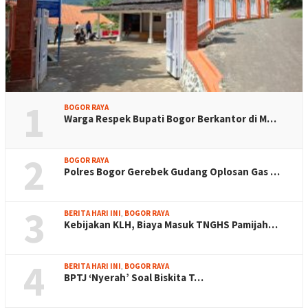
1
BOGOR RAYA
Warga Respek Bupati Bogor Berkantor di M…
2
BOGOR RAYA
Polres Bogor Gerebek Gudang Oplosan Gas …
3
BERITA HARI INI
,
BOGOR RAYA
Kebijakan KLH, Biaya Masuk TNGHS Pamijah…
4
BERITA HARI INI
,
BOGOR RAYA
BPTJ ‘Nyerah’ Soal Biskita T…