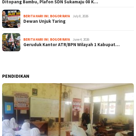
Ditopang Bambu, Plafon SDN Sukamaju 08 K…
BERITA HARI INI
,
BOGOR RAYA
July 8, 2026
Dewan Unjuk Taring
BERITA HARI INI
,
BOGOR RAYA
June 4, 2026
Geruduk Kantor ATR/BPN Wilayah 1 Kabupat…
PENDIDIKAN