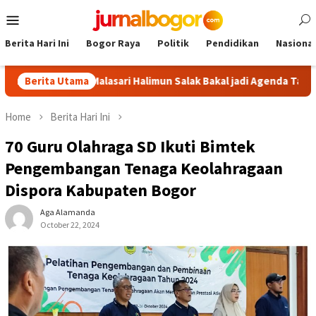
Skip
Mobile
to
Menu
content
Berita Hari Ini
Bogor Raya
Politik
Pendidikan
Nasional
Tour Malasari Halimun Salak Bakal jadi Agenda Tahunan
Berita Utama
G
Home
Berita Hari Ini
70 Guru Olahraga SD Ikuti Bimtek
Pengembangan Tenaga Keolahragaan
Dispora Kabupaten Bogor
Aga Alamanda
October 22, 2024