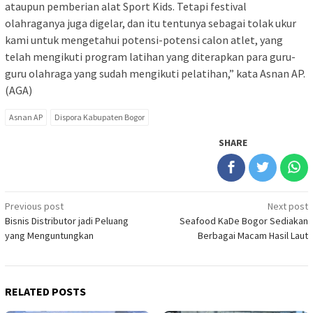
ataupun pemberian alat Sport Kids. Tetapi festival
olahraganya juga digelar, dan itu tentunya sebagai tolak ukur
kami untuk mengetahui potensi-potensi calon atlet, yang
telah mengikuti program latihan yang diterapkan para guru-
guru olahraga yang sudah mengikuti pelatihan,” kata Asnan AP.
(AGA)
Asnan AP
Dispora Kabupaten Bogor
SHARE
Post
Previous post
Next post
Bisnis Distributor jadi Peluang
Seafood KaDe Bogor Sediakan
navigation
yang Menguntungkan
Berbagai Macam Hasil Laut
RELATED POSTS