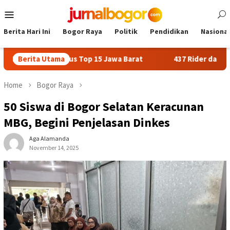
Skip
Mobile
to
Menu
content
Berita Hari Ini
Bogor Raya
Politik
Pendidikan
Nasional
or Tembus Top 15 Jawa Barat
Berita Utama
437 Rider dari 18 Provinsi 
Home
Bogor Raya
50 Siswa di Bogor Selatan Keracunan
MBG, Begini Penjelasan Dinkes
Aga Alamanda
November 14, 2025