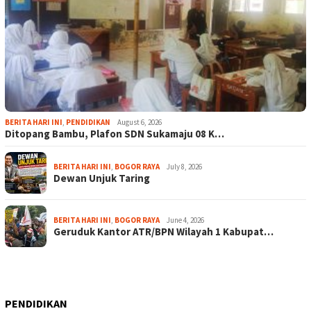
BERITA HARI INI
,
PENDIDIKAN
August 6, 2026
Ditopang Bambu, Plafon SDN Sukamaju 08 K…
BERITA HARI INI
,
BOGOR RAYA
July 8, 2026
Dewan Unjuk Taring
BERITA HARI INI
,
BOGOR RAYA
June 4, 2026
Geruduk Kantor ATR/BPN Wilayah 1 Kabupat…
PENDIDIKAN