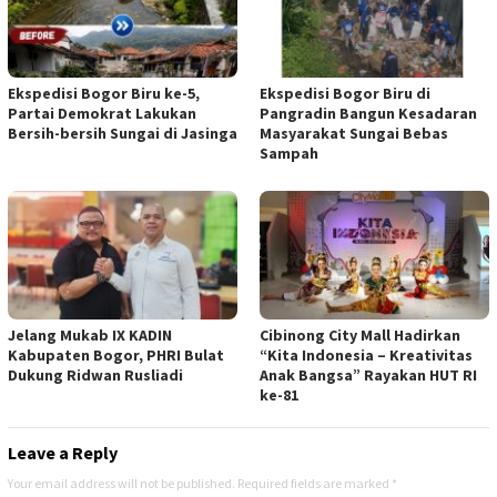
Ekspedisi Bogor Biru ke-5,
Ekspedisi Bogor Biru di
Partai Demokrat Lakukan
Pangradin Bangun Kesadaran
Bersih-bersih Sungai di Jasinga
Masyarakat Sungai Bebas
Sampah
Jelang Mukab IX KADIN
Cibinong City Mall Hadirkan
Kabupaten Bogor, PHRI Bulat
“Kita Indonesia – Kreativitas
Dukung Ridwan Rusliadi
Anak Bangsa” Rayakan HUT RI
ke-81
Leave a Reply
Your email address will not be published.
Required fields are marked
*