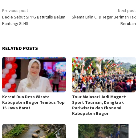
Post
Previous post
Next post
Dedie Sebut SPPG Batutulis Belum
Skema Lalin CFD Tegar Beriman Tak
navigation
Kantungi SLHS
Berubah
RELATED POSTS
Keren! Dua Desa Wisata
Tour Malasari Jadi Magnet
Kabupaten Bogor Tembus Top
Sport Tourism, Dongkrak
15 Jawa Barat
Pariwisata dan Ekonomi
Kabupaten Bogor