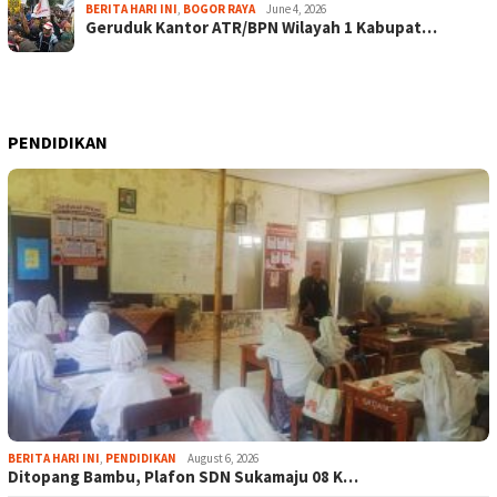
BERITA HARI INI
,
BOGOR RAYA
June 4, 2026
Geruduk Kantor ATR/BPN Wilayah 1 Kabupat…
PENDIDIKAN
BERITA HARI INI
,
PENDIDIKAN
August 6, 2026
Ditopang Bambu, Plafon SDN Sukamaju 08 K…