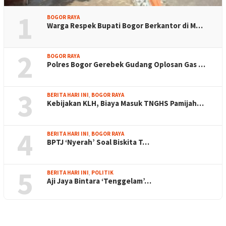
1
BOGOR RAYA
Warga Respek Bupati Bogor Berkantor di M…
2
BOGOR RAYA
Polres Bogor Gerebek Gudang Oplosan Gas …
3
BERITA HARI INI
,
BOGOR RAYA
Kebijakan KLH, Biaya Masuk TNGHS Pamijah…
4
BERITA HARI INI
,
BOGOR RAYA
BPTJ ‘Nyerah’ Soal Biskita T…
5
BERITA HARI INI
,
POLITIK
Aji Jaya Bintara ‘Tenggelam’…