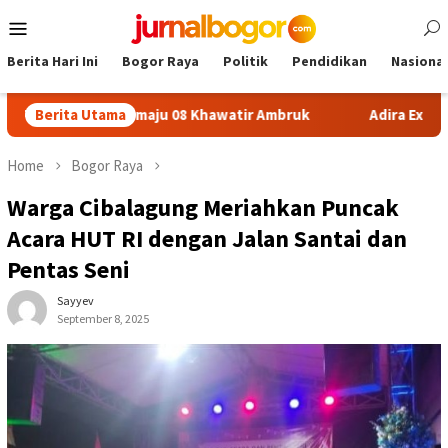
Skip
Mobile
to
Menu
content
Berita Hari Ini
Bogor Raya
Politik
Pendidikan
Nasional
SDN Sukamaju 08 Khawatir Ambruk
Berita Utama
Adira Expo Merdeka Ta
Home
Bogor Raya
Warga Cibalagung Meriahkan Puncak
Acara HUT RI dengan Jalan Santai dan
Pentas Seni
Sayyev
September 8, 2025