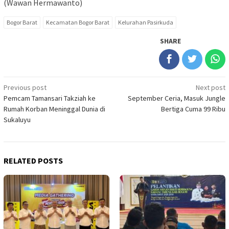
(Wawan Hermawanto)
Bogor Barat
Kecamatan Bogor Barat
Kelurahan Pasirkuda
SHARE
Post
Previous post
Next post
Pemcam Tamansari Takziah ke
September Ceria, Masuk Jungle
navigation
Rumah Korban Meninggal Dunia di
Bertiga Cuma 99 Ribu
Sukaluyu
RELATED POSTS