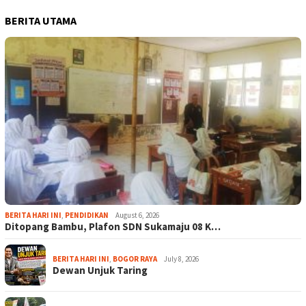
BERITA UTAMA
BERITA HARI INI
,
PENDIDIKAN
August 6, 2026
Ditopang Bambu, Plafon SDN Sukamaju 08 K…
BERITA HARI INI
,
BOGOR RAYA
July 8, 2026
Dewan Unjuk Taring