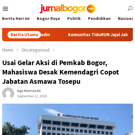
Skip
Mobile
to
Menu
content
Berita Hari Ini
Bogor Raya
Politik
Pendidikan
Nasional
tua Kadin
Berita Utama
Komunitas TiduRUN Jajal Jalur Baru Trekking da
Home
Uncategorized
Usai Gelar Aksi di Pemkab Bogor,
Mahasiswa Desak Kemendagri Copot
Jabatan Asmawa Tosepu
Aga Alamanda
September 11, 2024