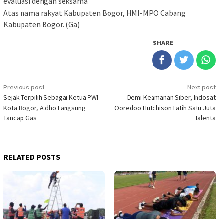
evaluasi dengan seksama.
Atas nama rakyat Kabupaten Bogor, HMI-MPO Cabang
Kabupaten Bogor. (Ga)
SHARE
Post
Previous post
Next post
Sejak Terpilih Sebagai Ketua PWI
Demi Keamanan Siber, Indosat
navigation
Kota Bogor, Aldho Langsung
Ooredoo Hutchison Latih Satu Juta
Tancap Gas
Talenta
RELATED POSTS