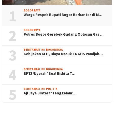
1
BOGOR RAYA
Warga Respek Bupati Bogor Berkantor di M…
2
BOGOR RAYA
Polres Bogor Gerebek Gudang Oplosan Gas …
3
BERITA HARI INI
,
BOGOR RAYA
Kebijakan KLH, Biaya Masuk TNGHS Pamijah…
4
BERITA HARI INI
,
BOGOR RAYA
BPTJ ‘Nyerah’ Soal Biskita T…
5
BERITA HARI INI
,
POLITIK
Aji Jaya Bintara ‘Tenggelam’…