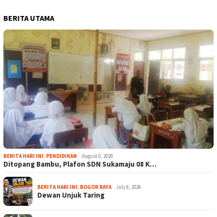
BERITA UTAMA
BERITA HARI INI
,
PENDIDIKAN
August 6, 2026
Ditopang Bambu, Plafon SDN Sukamaju 08 K…
BERITA HARI INI
,
BOGOR RAYA
July 8, 2026
Dewan Unjuk Taring