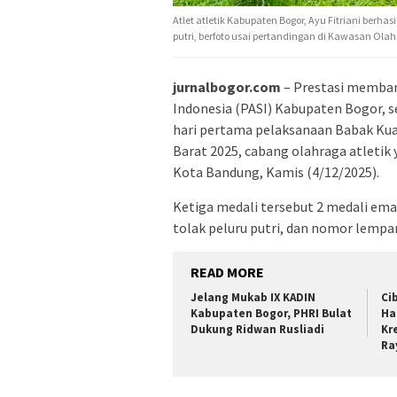
Atlet atletik Kabupaten Bogor, Ayu Fitriani berh
putri, berfoto usai pertandingan di Kawasan Ola
jurnalbogor.com
– Prestasi membang
Indonesia (PASI) Kabupaten Bogor, s
hari pertama pelaksanaan Babak Kual
Barat 2025, cabang olahraga atletik 
Kota Bandung, Kamis (4/12/2025).
Ketiga medali tersebut 2 medali ema
tolak peluru putri, dan nomor lempar
READ MORE
Jelang Mukab IX KADIN
Ci
Kabupaten Bogor, PHRI Bulat
Ha
Dukung Ridwan Rusliadi
Kr
Ra