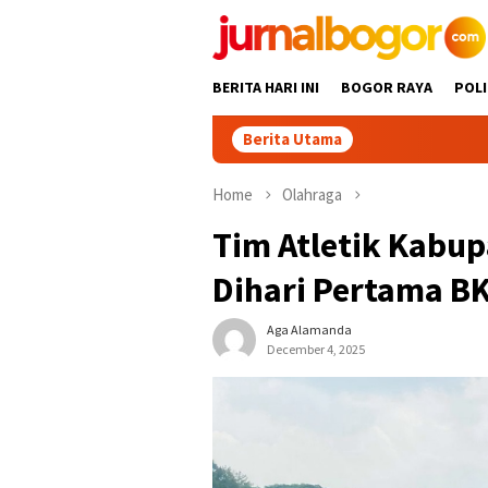
Skip
to
content
BERITA HARI INI
BOGOR RAYA
POLI
Berita Utama
Ek
Home
Olahraga
Tim Atletik Kabup
Dihari Pertama B
Aga Alamanda
December 4, 2025