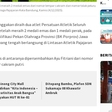
K…
asil meraih 2 medali emas dari nomor lempar cakram dan nomor tolak peluru
hraga Pajajaran Kota Bandung, Kamis (4/12/2025).
gakan diraih dua atlet Persatuan Atletik Seluruh
etelah meraih 2 medali emas dan 1 medali perak, pada
ifikasi Pekan Olahraga Provinsi (BK Porprov) Jawa
yang tengah berlangsung di Lintasan Atletik Pajajaran
BERIT
s di antaranya dipersembahkan Ayu Fitriani dari nomor
 cakram putri.
binong City Mall
Ditopang Bambu, Plafon SDN
dirkan “Kita Indonesia –
Sukamaju 08 Khawatir
eativitas Anak Bangsa”
Ambruk
yakan HUT RI ke-81