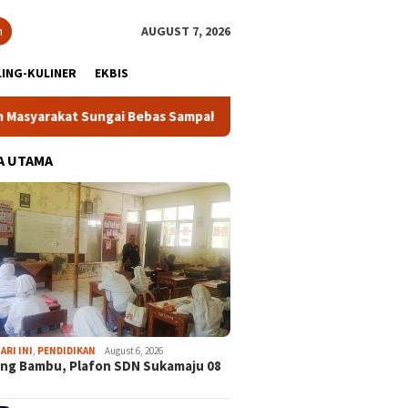
h
AUGUST 7, 2026
ING-KULINER
EKBIS
Sungai Bebas Sampah
Jelang Mukab IX KADIN Kabupaten Bo
A UTAMA
ARI INI
,
PENDIDIKAN
August 6, 2026
ng Bambu, Plafon SDN Sukamaju 08