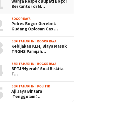
1
Warga Respek Bupati Bogor
Berkantor di M…
2
BOGOR RAYA
Polres Bogor Gerebek
Gudang Oplosan Gas …
3
BERITA HARI INI
,
BOGOR RAYA
Kebijakan KLH, Biaya Masuk
TNGHS Pamijah…
4
BERITA HARI INI
,
BOGOR RAYA
BPTJ ‘Nyerah’ Soal Biskita
T…
5
BERITA HARI INI
,
POLITIK
Aji Jaya Bintara
‘Tenggelam’…