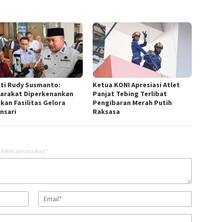
ti Rudy Susmanto:
Ketua KONI Apresiasi Atlet
arakat Diperkenankan
Panjat Tebing Terlibat
kan Fasilitas Gelora
Pengibaran Merah Putih
nsari
Raksasa
 fields are marked
*