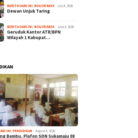
BERITA HARI INI
,
BOGOR RAYA
July 8, 2026
Dewan Unjuk Taring
BERITA HARI INI
,
BOGOR RAYA
June 4, 2026
Geruduk Kantor ATR/BPN
Wilayah 1 Kabupat…
DIKAN
ARI INI
,
PENDIDIKAN
August 6, 2026
ng Bambu, Plafon SDN Sukamaju 08