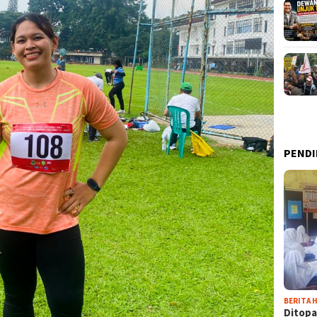
PENDI
BERITA H
Ditopa