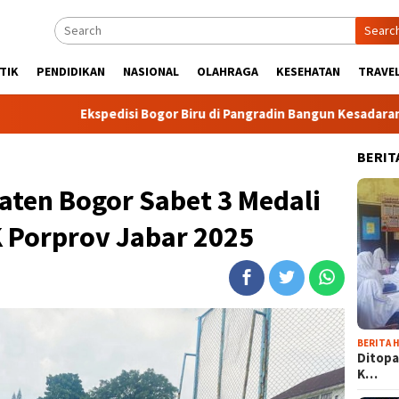
Searc
TIK
PENDIDIKAN
NASIONAL
OLAHRAGA
KESEHATAN
TRAVEL
spedisi Bogor Biru di Pangradin Bangun Kesadaran Masyarakat 
BERIT
aten Bogor Sabet 3 Medali
K Porprov Jabar 2025
BERITA H
Ditopa
K…