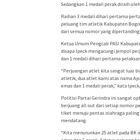
Sedangkan 1 medali perak diraih oleh
Raihan 3 medali dihari pertama per
peluang tim atletik Kabupaten Bog
dari semua nomor yang dipertanding
Ketua Umum Pengcab PASI Kabupate
disapa Ipeck mengacungi jempol per
dan 1 medali dihari pertama pelaksan
“Perjuangan atlet kita sangat luar b
atletik, dua atlet kami atas nama A
emas dan 1 medali perak,” kata Ipeck
Politisi Partai Gerindra ini sangat o
berjuang all out dari setiap nomor p
tiket menuju pentas olahraga paling
mendatang.
“Kita menurunkan 25 atlet pada BK 
emas dan 1 perak. Artinya peluang k