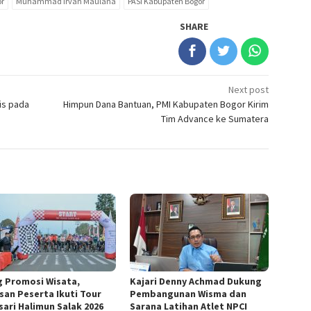
or
Muhammad Irvan Maulana
PASI Kabupaten Bogor
SHARE
Next post
is pada
Himpun Dana Bantuan, PMI Kabupaten Bogor Kirim
Tim Advance ke Sumatera
g Promosi Wisata,
Kajari Denny Achmad Dukung
san Peserta Ikuti Tour
Pembangunan Wisma dan
sari Halimun Salak 2026
Sarana Latihan Atlet NPCI