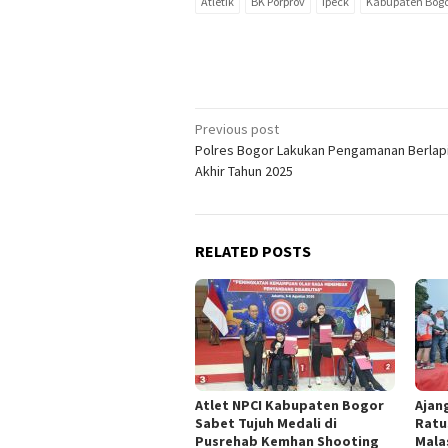
Atletik
BK Porprov
Ipeck
Kabupaten Bog
Post
Previous post
Polres Bogor Lakukan Pengamanan Berlap
navigation
Akhir Tahun 2025
RELATED POSTS
Atlet NPCI Kabupaten Bogor
Ajan
Sabet Tujuh Medali di
Ratu
Pusrehab Kemhan Shooting
Mala