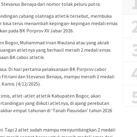
 Stevanus Benaya dari nomor tolak peluru putra.
tandingan cabang olahraga atletik tersebut, membuka
or bisa terus menambah kepingan-kepingan medali emas
kan pada BK Porprov XV Jabar 2026.
n Bogor, Muhammad Irvan Maulana atau yang akrab
juangan atletnya yang berhasil meraih 2 medali emas
aan BK cabor atletik.
iasa. Di hari pertama pelaksanaan BK Porprov cabor
yu Fitriani dan Stevanus Benaya, mampu meraih 2 medali
, Kamis (4/12/2025).
ptimis, atlet-atlet atletik Kabupaten Bogor, akan
ertandingan yang diikuti atletnya, di ajang perebutan
 akbar empat tahunan di ‘Tanah Pasundan’ tahun 2026
ini. Tapi 2 atlet sudah mampu menyumbangkan 2 medali
ami masih sangat besar untuk meraih medali emas dari