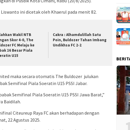
gkan di Pusdik Kota Cimahi, Rabu (20/8/2025).
iswanto ini dicetak oleh Khaerul pada menit 82.
lahkan Wakil NTB
Cakra : Alhamdulillah Satu
ngan Skor 4-0, The
Poin, Buldozer Tahan Imbang
ldozer FC Melaju ke
Undikhsa FC 2-2
bak 16 Besar Piala
eratin U15
BERIT
ited maka secara otomatis The Buldozer julukan
ak Semifinal Piala Soeratin U15 PSSI Jabar.
abak Semifinal Piala Soeratin U15 PSSI Jawa Barat,”
a Baidilah.
final Citeureup Raya FC akan berhadapan dengan
at, 22 Agustus 2025.