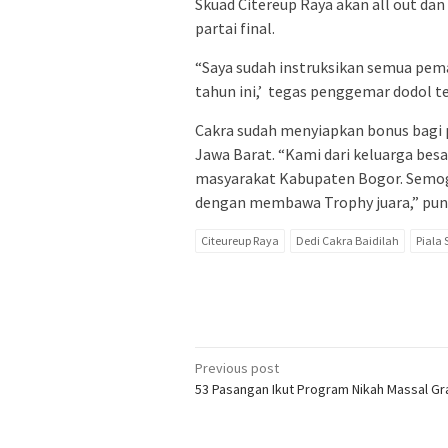
Skuad Citereup Raya akan all out da
partai final.
“Saya sudah instruksikan semua pema
tahun ini,’ tegas penggemar dodol ten
Cakra sudah menyiapkan bonus bagi pa
Jawa Barat. “Kami dari keluarga bes
masyarakat Kabupaten Bogor. Semoga
dengan membawa Trophy juara,” pun
Citeureup Raya
Dedi Cakra Baidilah
Piala 
Post
Previous post
53 Pasangan Ikut Program Nikah Massal Gr
navigation