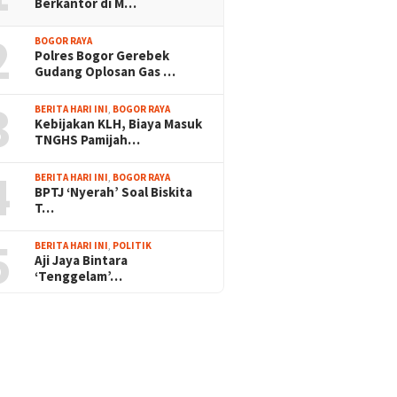
Berkantor di M…
2
BOGOR RAYA
Polres Bogor Gerebek
Gudang Oplosan Gas …
3
BERITA HARI INI
,
BOGOR RAYA
Kebijakan KLH, Biaya Masuk
TNGHS Pamijah…
4
BERITA HARI INI
,
BOGOR RAYA
BPTJ ‘Nyerah’ Soal Biskita
T…
5
BERITA HARI INI
,
POLITIK
Aji Jaya Bintara
‘Tenggelam’…