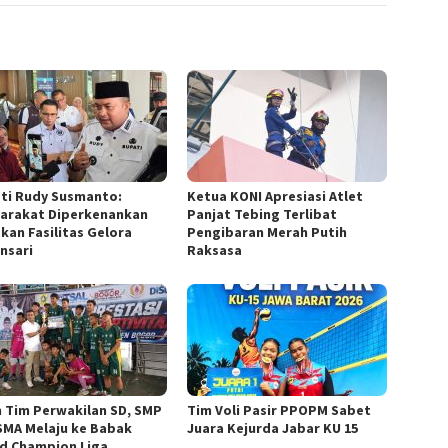
ti Rudy Susmanto:
Ketua KONI Apresiasi Atlet
arakat Diperkenankan
Panjat Tebing Terlibat
kan Fasilitas Gelora
Pengibaran Merah Putih
nsari
Raksasa
m Tim Perwakilan SD, SMP
Tim Voli Pasir PPOPM Sabet
SMA Melaju ke Babak
Juara Kejurda Jabar KU 15
d Champion Liga