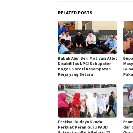
RELATED POSTS
Babah Alun Beri Motivasi Atlet
Bupa
Disabilitas NPCI Kabupaten
Masy
Bogor, Soroti Kesempatan
Guna
Kerja yang Setara
Paka
Festival Budaya Sunda
‎Ena
Perkuat Peran Guru PAUD
dan 
Sukseskan Wajib Belajar 13
Gran