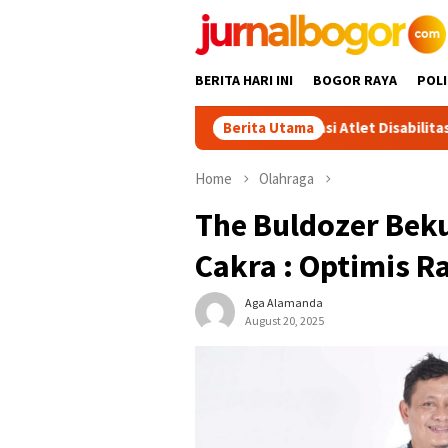
Skip
to
content
BERITA HARI INI
BOGOR RAYA
POLI
Babah Alun Beri Motivasi Atlet Disabilitas NPCI Kabu
Berita Utama
Home
Olahraga
The Buldozer Beku
Cakra : Optimis Ra
Aga Alamanda
August 20, 2025