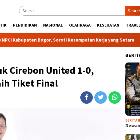
Searc
TIK
PENDIDIKAN
NASIONAL
OLAHRAGA
KESEHATAN
TRAVEL
paten Bogor, Soroti Kesempatan Kerja yang Setara
13 Kel
BERIT
k Cirebon United 1-0,
ih Tiket Final
BERITA H
Dewan