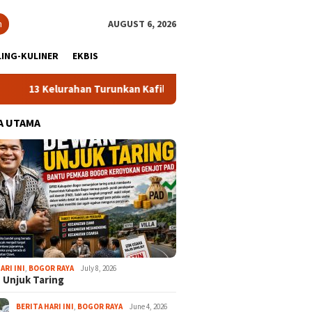
h
AUGUST 6, 2026
ING-KULINER
EKBIS
urahan Turunkan Kafilah Terbaik, Cibinong Bidik Juara Umum MT
A UTAMA
ARI INI
,
BOGOR RAYA
July 8, 2026
 Unjuk Taring
BERITA HARI INI
,
BOGOR RAYA
June 4, 2026