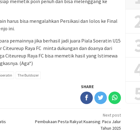
n siap memetik poin penuh dan bisa melenggang ke
in harus bisa mengalahkan Persikasi dan lolos ke Final
jo ini.
ra pemainnya jika berhasil jadi juara Piala Soeratin U15
ar Citeureup Raya FC minta dukungan dan doanya dari
 Citeureup Raya FC bisa memetik hasil yang Istimewa
gkasnya. (Aga*)
Soeratin
The Buldozer
SHARE
Next post
atis
Pembukaan Pesta Rakyat Kuansing: Pacu Jalur
Tahun 2025