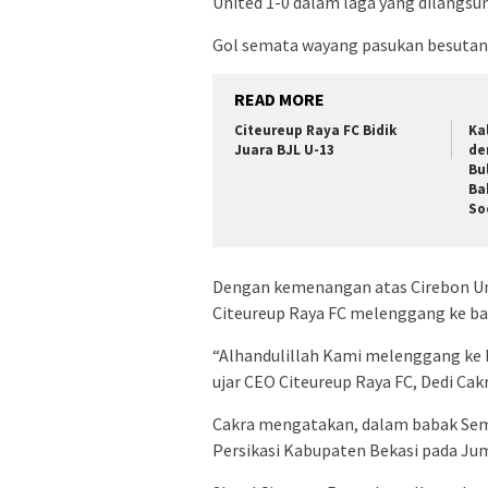
United 1-0 dalam laga yang dilangsun
Gol semata wayang pasukan besutan L
READ MORE
Citeureup Raya FC Bidik
Ka
Juara BJL U-13
de
Bu
Ba
So
Dengan kemenangan atas Cirebon Un
Citeureup Raya FC melenggang ke bab
“Alhandulillah Kami melenggang ke b
ujar CEO Citeureup Raya FC, Dedi Cakr
Cakra mengatakan, dalam babak Semi
Persikasi Kabupaten Bekasi pada Jum