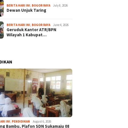
BERITA HARI INI
,
BOGOR RAYA
July 8, 2026
Dewan Unjuk Taring
BERITA HARI INI
,
BOGOR RAYA
June 4, 2026
Geruduk Kantor ATR/BPN
Wilayah 1 Kabupat…
DIKAN
ARI INI
,
PENDIDIKAN
August 6, 2026
ng Bambu, Plafon SDN Sukamaju 08