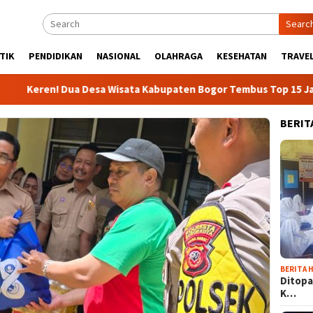
Searc
TIK
PENDIDIKAN
NASIONAL
OLAHRAGA
KESEHATAN
TRAVEL
n! Dua Desa Wisata Kabupaten Bogor Tembus Top 15 Jawa Barat
BERIT
BERITA H
Ditopa
K…