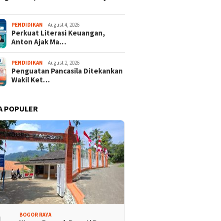
alasari Halimun Salak
Ekspedisi Bogor Biru ke-5,
PENDIDIKAN
August 4, 2026
Perkuat Literasi Keuangan,
iminati, Ratusan Rider
Partai Demokrat Lakukan
Anton Ajak Ma…
8 Provinsi Ramaikan
Bersih-bersih Sungai di
 Bogor Cup 2026
Jasinga
PENDIDIKAN
August 2, 2026
Penguatan Pancasila Ditekankan
Wakil Ket…
A POPULER
BOGOR RAYA