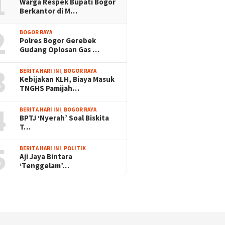
1
Warga Respek Bupati Bogor
Berkantor di M…
2
BOGOR RAYA
Polres Bogor Gerebek
Gudang Oplosan Gas …
3
BERITA HARI INI
,
BOGOR RAYA
Kebijakan KLH, Biaya Masuk
TNGHS Pamijah…
4
BERITA HARI INI
,
BOGOR RAYA
BPTJ ‘Nyerah’ Soal Biskita
T…
5
BERITA HARI INI
,
POLITIK
Aji Jaya Bintara
‘Tenggelam’…