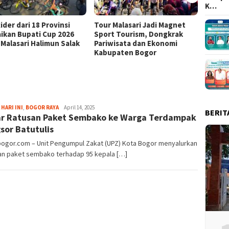
K…
ider dari 18 Provinsi
Tour Malasari Jadi Magnet
Tour M
ikan Bupati Cup 2026
Sport Tourism, Dongkrak
Kian D
 Malasari Halimun Salak
Pariwisata dan Ekonomi
dari 1
Kabupaten Bogor
Bupati
Fredy
 HARI INI
,
BOGOR RAYA
April 14, 2025
BERIT
r Ratusan Paket Sembako ke Warga Terdampak
Kristianto
sor Batutulis
bogor.com – Unit Pengumpul Zakat (UPZ) Kota Bogor menyalurkan
an paket sembako terhadap 95 kepala […]