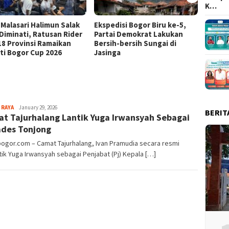
K…
 Malasari Halimun Salak
Ekspedisi Bogor Biru ke-5,
Eksped
 Diminati, Ratusan Rider
Partai Demokrat Lakukan
Pangr
 18 Provinsi Ramaikan
Bersih-bersih Sungai di
Masyar
ti Bogor Cup 2026
Jasinga
Samp
Aga
 RAYA
January 29, 2026
BERIT
t Tajurhalang Lantik Yuga Irwansyah Sebagai
Alamanda
ades Tonjong
bogor.com – Camat Tajurhalang, Ivan Pramudia secara resmi
ik Yuga Irwansyah sebagai Penjabat (Pj) Kepala […]