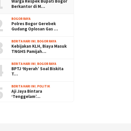
1
Warga Respek Bupati Bogor
Berkantor di M…
2
BOGOR RAYA
Polres Bogor Gerebek
Gudang Oplosan Gas …
3
BERITA HARI INI
,
BOGOR RAYA
Kebijakan KLH, Biaya Masuk
TNGHS Pamijah…
4
BERITA HARI INI
,
BOGOR RAYA
BPTJ ‘Nyerah’ Soal Biskita
T…
5
BERITA HARI INI
,
POLITIK
Aji Jaya Bintara
‘Tenggelam’…