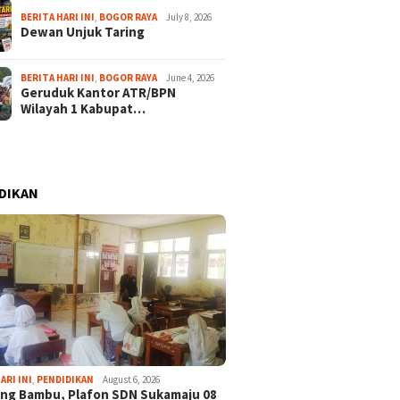
BERITA HARI INI
,
BOGOR RAYA
July 8, 2026
Dewan Unjuk Taring
BERITA HARI INI
,
BOGOR RAYA
June 4, 2026
Geruduk Kantor ATR/BPN
Wilayah 1 Kabupat…
DIKAN
ARI INI
,
PENDIDIKAN
August 6, 2026
ng Bambu, Plafon SDN Sukamaju 08