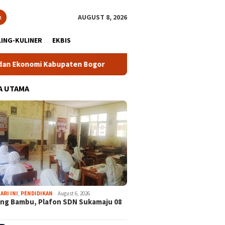
h
AUGUST 8, 2026
ING-KULINER
EKBIS
omi Kabupaten Bogor
Tour Malasari Halimun Salak Kian Di
A UTAMA
ARI INI
,
PENDIDIKAN
August 6, 2026
ng Bambu, Plafon SDN Sukamaju 08