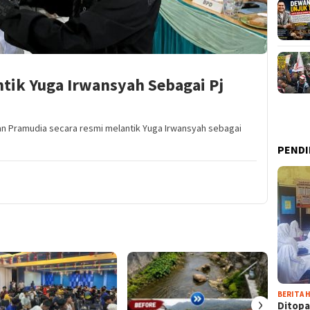
tik Yuga Irwansyah Sebagai Pj
van Pramudia secara resmi melantik Yuga Irwansyah sebagai
PENDI
BERITA H
›
Ditopa