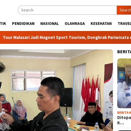
Searc
TIK
PENDIDIKAN
NASIONAL
OLAHRAGA
KESEHATAN
TRAVEL
asari Jadi Magnet Sport Tourism, Dongkrak Pariwisata dan Ekon
BERIT
BERITA H
Ditopa
K…