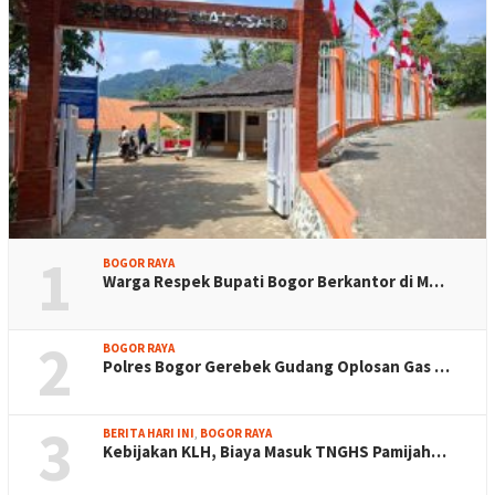
1
BOGOR RAYA
Warga Respek Bupati Bogor Berkantor di M…
2
BOGOR RAYA
Polres Bogor Gerebek Gudang Oplosan Gas …
3
BERITA HARI INI
,
BOGOR RAYA
Kebijakan KLH, Biaya Masuk TNGHS Pamijah…