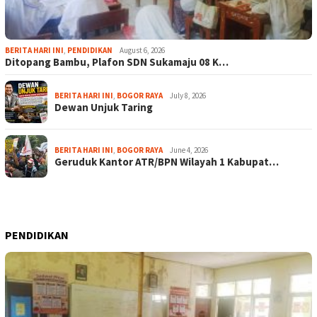
BERITA HARI INI
,
PENDIDIKAN
August 6, 2026
Ditopang Bambu, Plafon SDN Sukamaju 08 K…
BERITA HARI INI
,
BOGOR RAYA
July 8, 2026
Dewan Unjuk Taring
BERITA HARI INI
,
BOGOR RAYA
June 4, 2026
Geruduk Kantor ATR/BPN Wilayah 1 Kabupat…
PENDIDIKAN