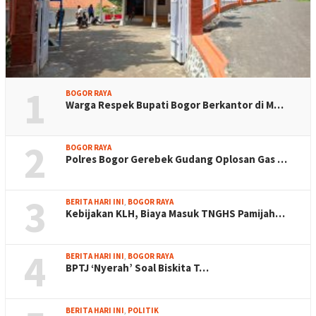
1
BOGOR RAYA
Warga Respek Bupati Bogor Berkantor di M…
2
BOGOR RAYA
Polres Bogor Gerebek Gudang Oplosan Gas …
3
BERITA HARI INI
,
BOGOR RAYA
Kebijakan KLH, Biaya Masuk TNGHS Pamijah…
4
BERITA HARI INI
,
BOGOR RAYA
BPTJ ‘Nyerah’ Soal Biskita T…
BERITA HARI INI
,
POLITIK