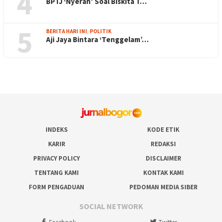
4
BPTJ ‘Nyerah’ Soal Biskita T…
5
BERITA HARI INI
,
POLITIK
Aji Jaya Bintara ‘Tenggelam’…
INDEKS
KODE ETIK
KARIR
REDAKSI
PRIVACY POLICY
DISCLAIMER
TENTANG KAMI
KONTAK KAMI
FORM PENGADUAN
PEDOMAN MEDIA SIBER
SOCIAL NETWORK