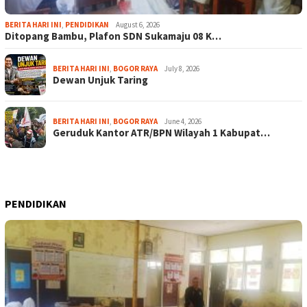
BERITA HARI INI
,
PENDIDIKAN
August 6, 2026
Ditopang Bambu, Plafon SDN Sukamaju 08 K…
BERITA HARI INI
,
BOGOR RAYA
July 8, 2026
Dewan Unjuk Taring
BERITA HARI INI
,
BOGOR RAYA
June 4, 2026
Geruduk Kantor ATR/BPN Wilayah 1 Kabupat…
PENDIDIKAN