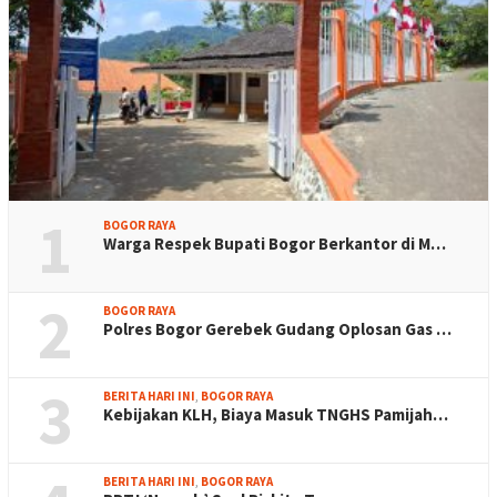
1
BOGOR RAYA
Warga Respek Bupati Bogor Berkantor di M…
2
BOGOR RAYA
Polres Bogor Gerebek Gudang Oplosan Gas …
3
BERITA HARI INI
,
BOGOR RAYA
Kebijakan KLH, Biaya Masuk TNGHS Pamijah…
BERITA HARI INI
,
BOGOR RAYA