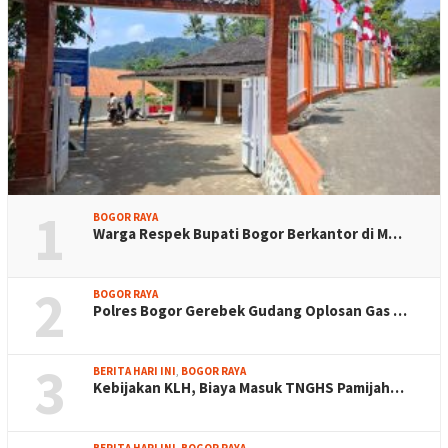
1
BOGOR RAYA
Warga Respek Bupati Bogor Berkantor di M…
2
BOGOR RAYA
Polres Bogor Gerebek Gudang Oplosan Gas …
3
BERITA HARI INI
,
BOGOR RAYA
Kebijakan KLH, Biaya Masuk TNGHS Pamijah…
BERITA HARI INI
,
BOGOR RAYA