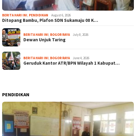
BERITA HARI INI
,
PENDIDIKAN
August 6, 2026
Ditopang Bambu, Plafon SDN Sukamaju 08 K…
BERITA HARI INI
,
BOGOR RAYA
July 8, 2026
Dewan Unjuk Taring
BERITA HARI INI
,
BOGOR RAYA
June 4, 2026
Geruduk Kantor ATR/BPN Wilayah 1 Kabupat…
PENDIDIKAN