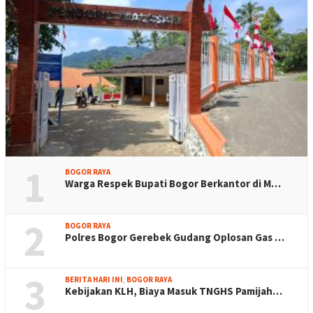
1
BOGOR RAYA
Warga Respek Bupati Bogor Berkantor di M…
2
BOGOR RAYA
Polres Bogor Gerebek Gudang Oplosan Gas …
3
BERITA HARI INI
,
BOGOR RAYA
Kebijakan KLH, Biaya Masuk TNGHS Pamijah…