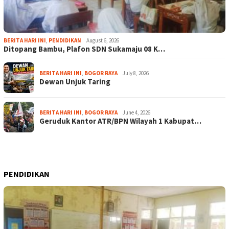
BERITA HARI INI
,
PENDIDIKAN
August 6, 2026
Ditopang Bambu, Plafon SDN Sukamaju 08 K…
BERITA HARI INI
,
BOGOR RAYA
July 8, 2026
Dewan Unjuk Taring
BERITA HARI INI
,
BOGOR RAYA
June 4, 2026
Geruduk Kantor ATR/BPN Wilayah 1 Kabupat…
PENDIDIKAN