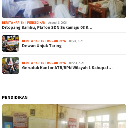
BERITA HARI INI
,
PENDIDIKAN
August 6, 2026
Ditopang Bambu, Plafon SDN Sukamaju 08 K…
BERITA HARI INI
,
BOGOR RAYA
July 8, 2026
Dewan Unjuk Taring
BERITA HARI INI
,
BOGOR RAYA
June 4, 2026
Geruduk Kantor ATR/BPN Wilayah 1 Kabupat…
PENDIDIKAN