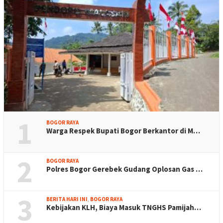
1
BOGOR RAYA
Warga Respek Bupati Bogor Berkantor di M…
2
BOGOR RAYA
Polres Bogor Gerebek Gudang Oplosan Gas …
3
BERITA HARI INI
,
BOGOR RAYA
Kebijakan KLH, Biaya Masuk TNGHS Pamijah…