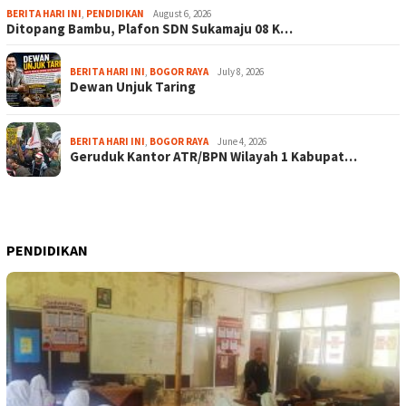
BERITA HARI INI
,
PENDIDIKAN
August 6, 2026
Ditopang Bambu, Plafon SDN Sukamaju 08 K…
BERITA HARI INI
,
BOGOR RAYA
July 8, 2026
Dewan Unjuk Taring
BERITA HARI INI
,
BOGOR RAYA
June 4, 2026
Geruduk Kantor ATR/BPN Wilayah 1 Kabupat…
PENDIDIKAN