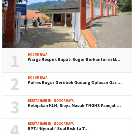
1
BOGOR RAYA
Warga Respek Bupati Bogor Berkantor di M…
2
BOGOR RAYA
Polres Bogor Gerebek Gudang Oplosan Gas …
3
BERITA HARI INI
,
BOGOR RAYA
Kebijakan KLH, Biaya Masuk TNGHS Pamijah…
4
BERITA HARI INI
,
BOGOR RAYA
BPTJ ‘Nyerah’ Soal Biskita T…