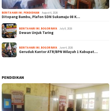
BERITA HARI INI
,
PENDIDIKAN
August 6, 2026
Ditopang Bambu, Plafon SDN Sukamaju 08 K…
BERITA HARI INI
,
BOGOR RAYA
July 8, 2026
Dewan Unjuk Taring
BERITA HARI INI
,
BOGOR RAYA
June 4, 2026
Geruduk Kantor ATR/BPN Wilayah 1 Kabupat…
PENDIDIKAN