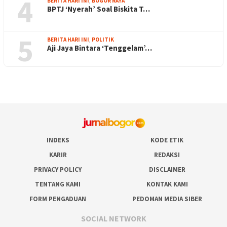
4
BERITA HARI INI
,
BOGOR RAYA
BPTJ ‘Nyerah’ Soal Biskita T…
5
BERITA HARI INI
,
POLITIK
Aji Jaya Bintara ‘Tenggelam’…
INDEKS
KODE ETIK
KARIR
REDAKSI
PRIVACY POLICY
DISCLAIMER
TENTANG KAMI
KONTAK KAMI
FORM PENGADUAN
PEDOMAN MEDIA SIBER
SOCIAL NETWORK