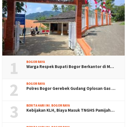
1
BOGOR RAYA
Warga Respek Bupati Bogor Berkantor di M…
2
BOGOR RAYA
Polres Bogor Gerebek Gudang Oplosan Gas …
3
BERITA HARI INI
,
BOGOR RAYA
Kebijakan KLH, Biaya Masuk TNGHS Pamijah…