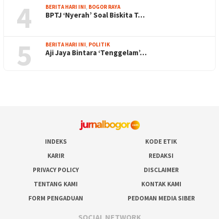
4
BERITA HARI INI
,
BOGOR RAYA
BPTJ ‘Nyerah’ Soal Biskita T…
5
BERITA HARI INI
,
POLITIK
Aji Jaya Bintara ‘Tenggelam’…
INDEKS
KODE ETIK
KARIR
REDAKSI
PRIVACY POLICY
DISCLAIMER
TENTANG KAMI
KONTAK KAMI
FORM PENGADUAN
PEDOMAN MEDIA SIBER
SOCIAL NETWORK