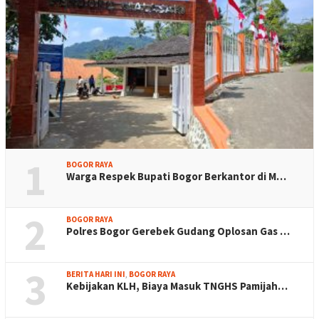
1
BOGOR RAYA
Warga Respek Bupati Bogor Berkantor di M…
2
BOGOR RAYA
Polres Bogor Gerebek Gudang Oplosan Gas …
3
BERITA HARI INI
,
BOGOR RAYA
Kebijakan KLH, Biaya Masuk TNGHS Pamijah…