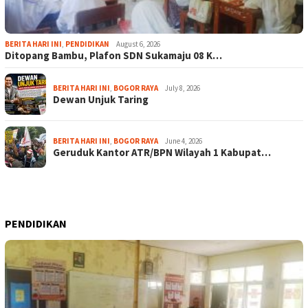
BERITA HARI INI
,
PENDIDIKAN
August 6, 2026
Ditopang Bambu, Plafon SDN Sukamaju 08 K…
BERITA HARI INI
,
BOGOR RAYA
July 8, 2026
Dewan Unjuk Taring
BERITA HARI INI
,
BOGOR RAYA
June 4, 2026
Geruduk Kantor ATR/BPN Wilayah 1 Kabupat…
PENDIDIKAN