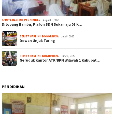
BERITA HARI INI
,
PENDIDIKAN
August 6, 2026
Ditopang Bambu, Plafon SDN Sukamaju 08 K…
BERITA HARI INI
,
BOGOR RAYA
July 8, 2026
Dewan Unjuk Taring
BERITA HARI INI
,
BOGOR RAYA
June 4, 2026
Geruduk Kantor ATR/BPN Wilayah 1 Kabupat…
PENDIDIKAN