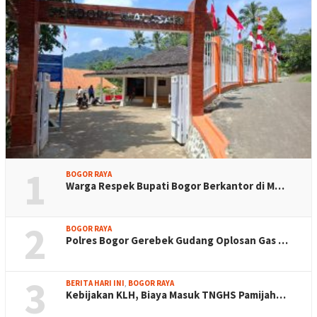
1
BOGOR RAYA
Warga Respek Bupati Bogor Berkantor di M…
2
BOGOR RAYA
Polres Bogor Gerebek Gudang Oplosan Gas …
3
BERITA HARI INI
,
BOGOR RAYA
Kebijakan KLH, Biaya Masuk TNGHS Pamijah…