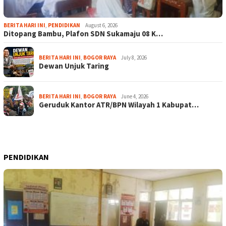
BERITA HARI INI
,
PENDIDIKAN
August 6, 2026
Ditopang Bambu, Plafon SDN Sukamaju 08 K…
BERITA HARI INI
,
BOGOR RAYA
July 8, 2026
Dewan Unjuk Taring
BERITA HARI INI
,
BOGOR RAYA
June 4, 2026
Geruduk Kantor ATR/BPN Wilayah 1 Kabupat…
PENDIDIKAN