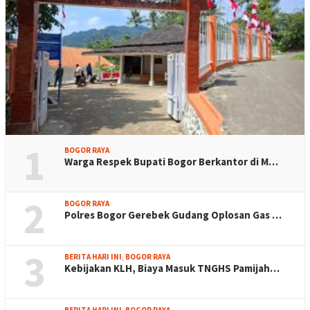
1
BOGOR RAYA
Warga Respek Bupati Bogor Berkantor di M…
2
BOGOR RAYA
Polres Bogor Gerebek Gudang Oplosan Gas …
3
BERITA HARI INI
,
BOGOR RAYA
Kebijakan KLH, Biaya Masuk TNGHS Pamijah…
BERITA HARI INI
,
BOGOR RAYA