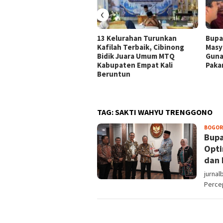
‹
13 Kelurahan Turunkan
Bupa
Kafilah Terbaik, Cibinong
Masy
Bidik Juara Umum MTQ
Guna
Kabupaten Empat Kali
Paka
Beruntun
TAG:
SAKTI WAHYU TRENGGONO
BOGOR
Bupa
Opti
dan 
jurnal
Perce