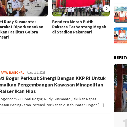
›
ti Rudy Susmanto:
Bendera Merah Putih
Ketua 
arakat Diperkenankan
Raksasa Terbentang Megah
Panjat
kan Fasilitas Gelora
di Stadion Pakansari
Pengib
nsari
Raksa
BERIT
Aga
 RAYA
,
NASIONAL
August 1, 2025
ti Bogor Perkuat Sinergi Dengan KKP RI Untuk
Alamanda
malkan Pengembangan Kawasan Minapolitan
Raiser Ikan Hias
bogor.com – Bupati Bogor, Rudy Susmanto, lakukan Rapat
patan Peningkatan Potensi Perikanan di Kabupaten Bogor […]