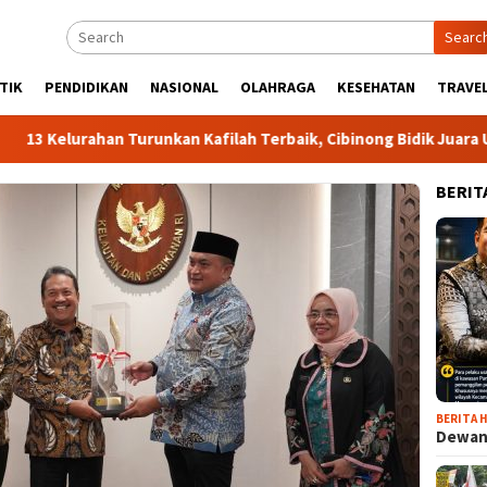
Searc
TIK
PENDIDIKAN
NASIONAL
OLAHRAGA
KESEHATAN
TRAVEL
urahan Turunkan Kafilah Terbaik, Cibinong Bidik Juara Umum M
BERIT
BERITA H
Dewan