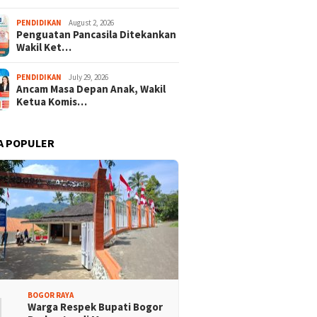
PENDIDIKAN
August 2, 2026
Penguatan Pancasila Ditekankan
Wakil Ket…
KONI Apresiasi Atlet
Festival Budaya Sunda
 Tebing Terlibat
Perkuat Peran Guru PAUD
PENDIDIKAN
July 29, 2026
aran Merah Putih
Sukseskan Wajib Belajar 13
Ancam Masa Depan Anak, Wakil
sa
Tahun
Ketua Komis…
A POPULER
1
BOGOR RAYA
Warga Respek Bupati Bogor