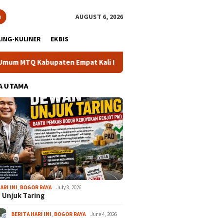
h
AUGUST 6, 2026
ING-KULINER
EKBIS
TQ Kabupaten Empat Kali Beruntun
Bupati Rudy Susmanto:
A UTAMA
ARI INI
,
BOGOR RAYA
July 8, 2026
 Unjuk Taring
BERITA HARI INI
,
BOGOR RAYA
June 4, 2026