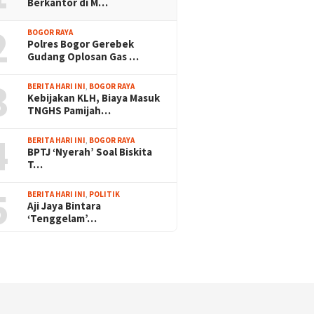
Berkantor di M…
2
BOGOR RAYA
Polres Bogor Gerebek
Gudang Oplosan Gas …
3
BERITA HARI INI
,
BOGOR RAYA
Kebijakan KLH, Biaya Masuk
TNGHS Pamijah…
4
BERITA HARI INI
,
BOGOR RAYA
BPTJ ‘Nyerah’ Soal Biskita
T…
5
BERITA HARI INI
,
POLITIK
Aji Jaya Bintara
‘Tenggelam’…