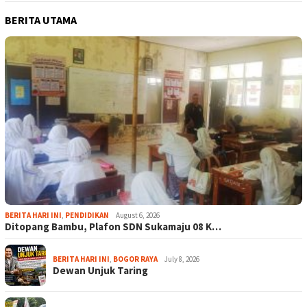
BERITA UTAMA
BERITA HARI INI
,
PENDIDIKAN
August 6, 2026
Ditopang Bambu, Plafon SDN Sukamaju 08 K…
BERITA HARI INI
,
BOGOR RAYA
July 8, 2026
Dewan Unjuk Taring