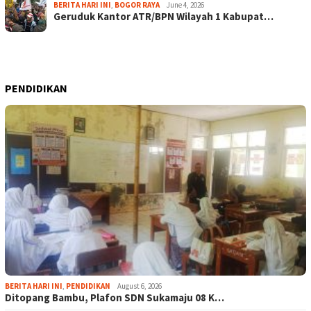
BERITA HARI INI
,
BOGOR RAYA
June 4, 2026
Geruduk Kantor ATR/BPN Wilayah 1 Kabupat…
PENDIDIKAN
BERITA HARI INI
,
PENDIDIKAN
August 6, 2026
Ditopang Bambu, Plafon SDN Sukamaju 08 K…