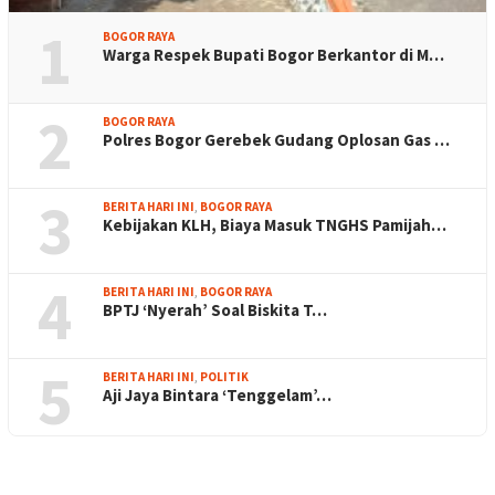
1
BOGOR RAYA
Warga Respek Bupati Bogor Berkantor di M…
2
BOGOR RAYA
Polres Bogor Gerebek Gudang Oplosan Gas …
3
BERITA HARI INI
,
BOGOR RAYA
Kebijakan KLH, Biaya Masuk TNGHS Pamijah…
4
BERITA HARI INI
,
BOGOR RAYA
BPTJ ‘Nyerah’ Soal Biskita T…
5
BERITA HARI INI
,
POLITIK
Aji Jaya Bintara ‘Tenggelam’…