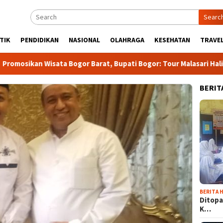
Searc
TIK
PENDIDIKAN
NASIONAL
OLAHRAGA
KESEHATAN
TRAVEL
 Wisata Bogor Barat, Bupati Bogor: Tour Malasari Halimun Salak
BERIT
BERITA H
Ditopa
K…