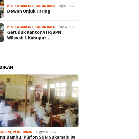
BERITA HARI INI
,
BOGOR RAYA
July 8, 2026
Dewan Unjuk Taring
BERITA HARI INI
,
BOGOR RAYA
June 4, 2026
Geruduk Kantor ATR/BPN
Wilayah 1 Kabupat…
DIKAN
ARI INI
,
PENDIDIKAN
August 6, 2026
ng Bambu, Plafon SDN Sukamaju 08