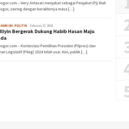
bogor.com – Hery Antasari menjabat sebagai Penjabat (Pj) Wali
ogor, seiring dengan berakhirnya masa […]
Fredy
 HARI INI
,
POLITIK
February 27, 2024
liyin Bergerak Dukung Habib Hasan Maju
Kristianto
ada
bogor.com – Kontestasi Pemilihan Presiden (Pilpres) dan
han Legislatif (Pileg) 2024 telah usai. Kini, publik […]