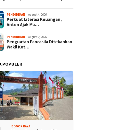
PENDIDIKAN
August 4, 2026
Perkuat Literasi Keuangan,
Anton Ajak Ma…
PENDIDIKAN
August 2, 2026
Penguatan Pancasila Ditekankan
Wakil Ket…
rtai Demokrat
Lomba Rakyat Demokrat
aten Bogor Gelar
Kabupaten Bogor Hadirkan
A POPULER
 Pidato “AHY Muda”,
Kompetisi Lintas Generasi,
g Generasi Muda
Uji Kekompakan dan Strategi
 Bersuara dan Merawat
Tim
rasi
BOGOR RAYA