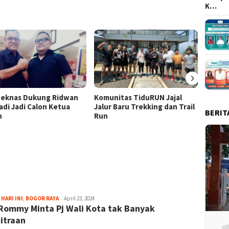
K…
›
eknas Dukung Ridwan
Komunitas TiduRUN Jajal
DPC Pa
adi Jadi Calon Ketua
Jalur Baru Trekking dan Trail
Kabup
BERIT
n
Run
Lomba
Doron
Berani
Demok
Fredy
 HARI INI
,
BOGOR RAYA
April 23, 2024
Rommy Minta Pj Wali Kota tak Banyak
Kristianto
itraan