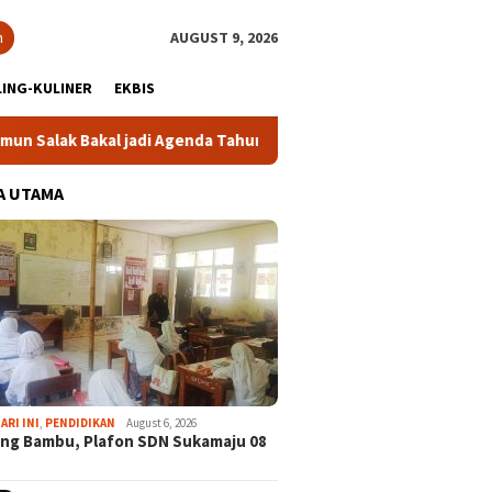
h
AUGUST 9, 2026
ING-KULINER
EKBIS
 Bakal jadi Agenda Tahunan
Gabpeknas Dukung Ridwan Rusl
A UTAMA
ARI INI
,
PENDIDIKAN
August 6, 2026
ng Bambu, Plafon SDN Sukamaju 08