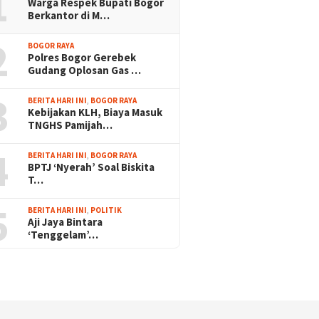
1
Warga Respek Bupati Bogor
Berkantor di M…
2
BOGOR RAYA
Polres Bogor Gerebek
Gudang Oplosan Gas …
3
BERITA HARI INI
,
BOGOR RAYA
Kebijakan KLH, Biaya Masuk
TNGHS Pamijah…
4
BERITA HARI INI
,
BOGOR RAYA
BPTJ ‘Nyerah’ Soal Biskita
T…
5
BERITA HARI INI
,
POLITIK
Aji Jaya Bintara
‘Tenggelam’…