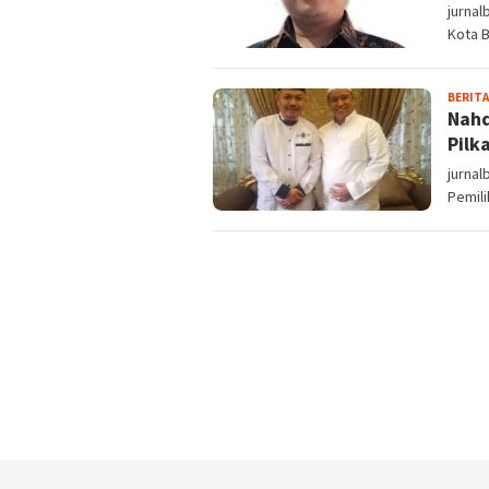
jurnal
Kota B
BERITA
Nahd
Pilk
jurnal
Pemili