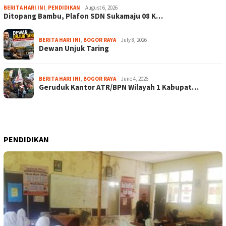
BERITA HARI INI
,
PENDIDIKAN
August 6, 2026
Ditopang Bambu, Plafon SDN Sukamaju 08 K…
BERITA HARI INI
,
BOGOR RAYA
July 8, 2026
Dewan Unjuk Taring
BERITA HARI INI
,
BOGOR RAYA
June 4, 2026
Geruduk Kantor ATR/BPN Wilayah 1 Kabupat…
PENDIDIKAN