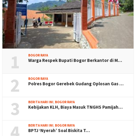
1
BOGOR RAYA
Warga Respek Bupati Bogor Berkantor di M…
2
BOGOR RAYA
Polres Bogor Gerebek Gudang Oplosan Gas …
3
BERITA HARI INI
,
BOGOR RAYA
Kebijakan KLH, Biaya Masuk TNGHS Pamijah…
4
BERITA HARI INI
,
BOGOR RAYA
BPTJ ‘Nyerah’ Soal Biskita T…