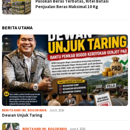
Pasokan Beras Terbatas, Ritel Batasi
Penjualan Beras Maksimal 10 Kg
BERITA UTAMA
BERITA HARI INI
,
BOGOR RAYA
July 8, 2026
Dewan Unjuk Taring
BERITA HARI INI
,
BOGOR RAYA
June 4, 2026