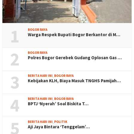
1
BOGOR RAYA
Warga Respek Bupati Bogor Berkantor di M…
2
BOGOR RAYA
Polres Bogor Gerebek Gudang Oplosan Gas …
3
BERITA HARI INI
,
BOGOR RAYA
Kebijakan KLH, Biaya Masuk TNGHS Pamijah…
4
BERITA HARI INI
,
BOGOR RAYA
BPTJ ‘Nyerah’ Soal Biskita T…
5
BERITA HARI INI
,
POLITIK
Aji Jaya Bintara ‘Tenggelam’…